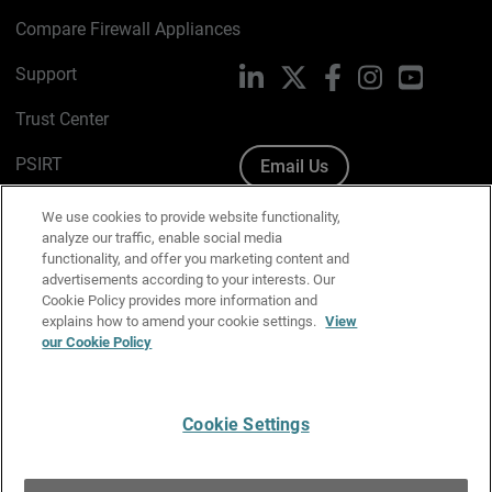
Compare Firewall Appliances
Support
LinkedIn
X
Facebook
Instagram
YouTube
Trust Center
PSIRT
Email Us
Cookie Policy
We use cookies to provide website functionality,
analyze our traffic, enable social media
Privacy Policy
functionality, and offer you marketing content and
advertisements according to your interests. Our
Media & Brand Kit
Cookie Policy provides more information and
explains how to amend your cookie settings.
View
Manage Email Preferences
our Cookie Policy
Cookie Settings
English
Copyright © 1996-2026 WatchGuard Technologies, Inc. All