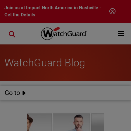
Skip to main content
Join us at Impact North America in Nashville -
Get the Details
Open mobi
Close search
WatchGuard Blog
Go to