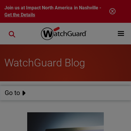
Skip to main content
Join us at Impact North America in Nashville -
Get the Details
Open mobi
Close search
WatchGuard Blog
Go to