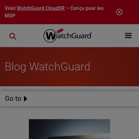
Aller au contenu principal
Voici
WatchGuard CloudDR
– Conçu pour les
MSP
Open mobi
Close search
Blog WatchGuard
Go to