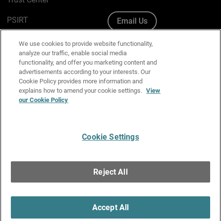
PSIRT
Email Us
Cookie Policy
We use cookies to provide website functionality,
analyze our traffic, enable social media
Privacy Policy
functionality, and offer you marketing content and
advertisements according to your interests. Our
Media & Brand Kit
Cookie Policy provides more information and
explains how to amend your cookie settings.
View
Manage Email Preferences
our Cookie Policy
Cookie Settings
English
Copyright © 1996-2026 WatchGuard Technologies, Inc. All
Reject All
Rights Reserved.
Terms of Use
|
California Collection Notice
|
Do Not Sell or Share My
Personal Information
Accept All