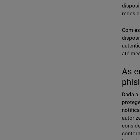
disposi
redes c
Com ess
disposi
autenti
até mes
As e
phis
Dada a 
protege
notific
autoriz
consider
contorn