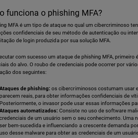
 funciona o phishing MFA?
ing MFA é um tipo de ataque no qual um cibercriminoso tent
ções confidenciais de seu método de autenticação ou inte
citação de login produzida por sua solução MFA.
ecutar com sucesso um ataque de phishing MFA, primeiro é
iais do alvo. O roubo de credenciais pode ocorrer por vári
ação dos seguintes:
Ataques de phishing:
os cibercriminosos costumam usar e-m
parecem reais, para obter informações confidenciais de vít
Posteriormente, o invasor pode usar essas informações par
Ataques automatizados:
Consiste no uso de software mali
credenciais de um usuário sem o seu conhecimento. Uma 
ser bem-sucedida e influenciando a crescente demanda por
uso desse malware para obter as credenciais de um usuár