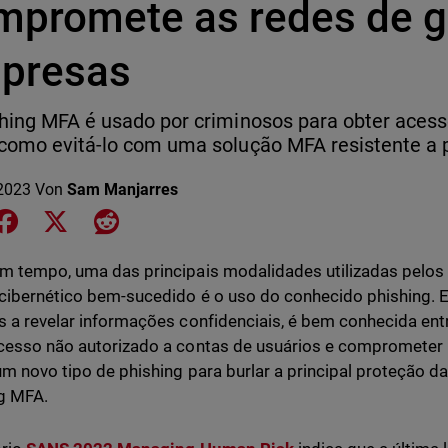
mpromete as redes de 
presas
hing MFA é usado por criminosos para obter acesso
como evitá-lo com uma solução MFA resistente a p
2023
Von
Sam Manjarres
e on LinkedIn
Share on Facebook
Share on X
Share on Reddit
m tempo, uma das principais modalidades utilizadas pelos 
cibernético bem-sucedido é o uso do conhecido phishing. Ess
s a revelar informações confidenciais, é bem conhecida ent
cesso não autorizado a contas de usuários e comprometer 
um novo tipo de phishing para burlar a principal proteção d
g MFA.