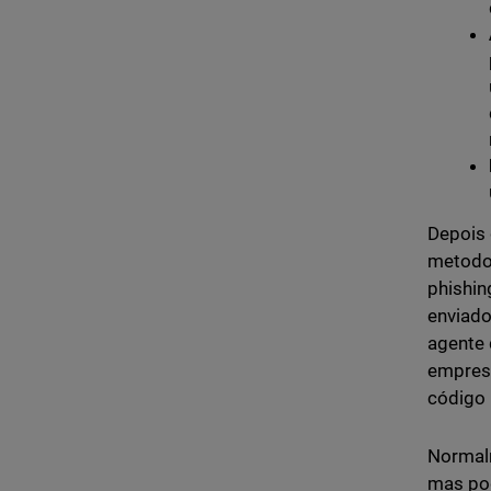
Depois 
metodol
phishin
enviado
agente 
empresa
código
Normalm
mas pod