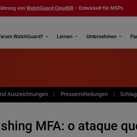
führung von
WatchGuard CloudDR
– Entwickelt für MSPs
arum WatchGuard?
Lernen
Unternehmen
Pa
nd Auszeichnungen
Pressemitteilungen
Schlag
ishing MFA: o ataque qu