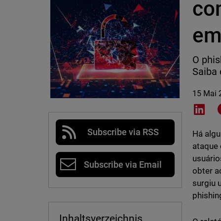
co
em
O phis
Saiba 
15 Mai 
Shar
Subscribe via RSS
Há algu
ataque 
usuário
Subscribe via Email
obter a
surgiu 
phishin
Inhaltsverzeichnis