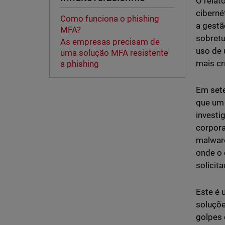
O relat
ciberné
Como funciona o phishing
a gestã
MFA?
sobretu
As empresas precisam de
uso de 
uma solução MFA resistente
mais crí
a phishing
Em set
que um 
investi
corpora
malware
onde o 
solicit
Este é 
soluçõe
golpes 