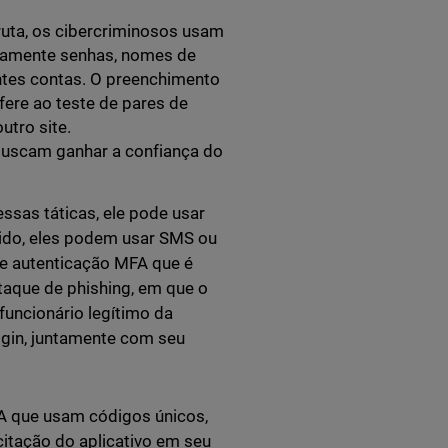
ruta, os cibercriminosos usam
camente senhas, nomes de
ntes contas. O preenchimento
fere ao teste de pares de
utro site.
buscam ganhar a confiança do
ssas táticas, ele pode usar
tido, eles podem usar SMS ou
 de autenticação MFA que é
aque de phishing, em que o
uncionário legítimo da
ogin, juntamente com seu
A que usam códigos únicos,
citação do aplicativo em seu