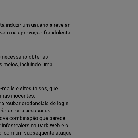
a induzir um usuário a revelar
rvém na aprovação fraudulenta
 necessário obter as
os meios, incluindo uma
ails e sites falsos, que
imas inocentes.
a roubar credenciais de login.
cioso para acessar as
nova combinação que parece
 infostealers na Dark Web é o
io, com um subsequente ataque