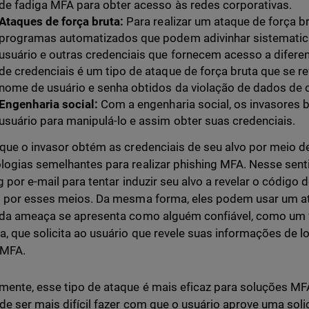
de fadiga MFA para obter acesso às redes corporativas.
Ataques de força bruta:
Para realizar um ataque de força b
programas automatizados que podem adivinhar sistemati
usuário e outras credenciais que fornecem acesso a difere
de credenciais é um tipo de ataque de força bruta que se re
nome de usuário e senha obtidos da violação de dados de o
Engenharia social:
Com a engenharia social, os invasores 
usuário para manipulá-lo e assim obter suas credenciais.
que o invasor obtém as credenciais de seu alvo por meio de
ogias semelhantes para realizar phishing MFA. Nesse sen
g por e-mail para tentar induzir seu alvo a revelar o código
 por esses meios. Da mesma forma, eles podem usar um at
da ameaça se apresenta como alguém confiável, como um f
, que solicita ao usuário que revele suas informações de l
 MFA.
ente, esse tipo de ataque é mais eficaz para soluções MF
e ser mais difícil fazer com que o usuário aprove uma soli