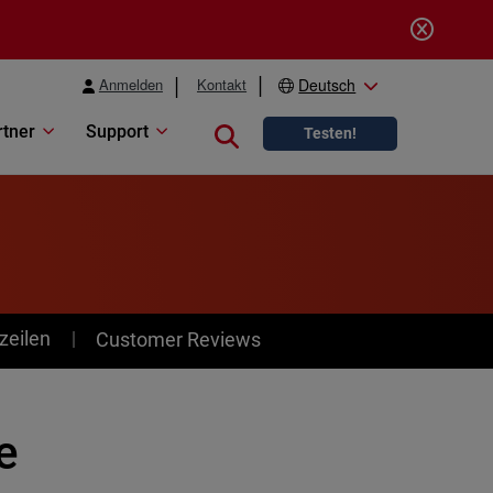
Anmelden
Kontakt
Deutsch
rtner
Support
Close search
Testen!
zeilen
Customer Reviews
e