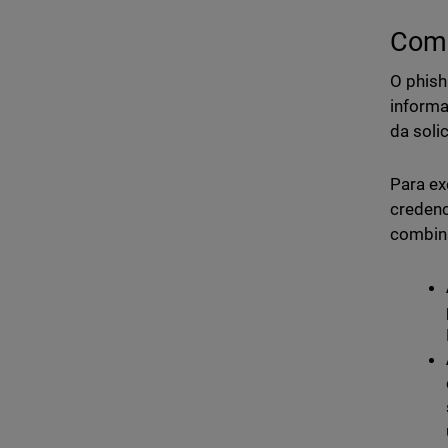
Como
O phish
informa
da soli
Para ex
credenc
combin