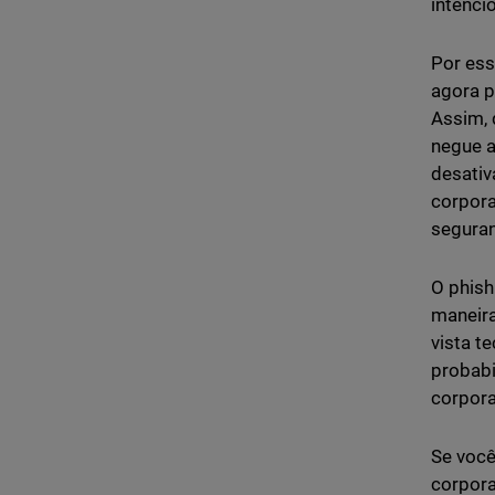
intenci
Por ess
agora p
Assim, 
negue a
desativ
corpora
seguran
O phish
maneira
vista t
probabi
corpora
Se você
corpora