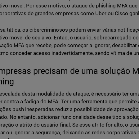
tivo móvel. Por esse motivo, o ataque de phishing MFA qu
orporativas de grandes empresas como Uber ou Cisco ganh
a tática, os cibercriminosos podem enviar várias notifica
tivo móvel de seu alvo. Então, o usuário, sobrecarregado c
cação MFA que recebe, pode começar a ignorar, desabilita
mo conceder acesso inadvertidamente, sendo vítima de um
mpresas precisam de uma solução MF
hing
escalada desta modalidade de ataque, é necessário ter um
r contra a fadiga do MFA. Ter uma ferramenta que permite 
ações push inesperadas reduz a possibilidade de aprovação
ado. No entanto, adicionar funcionalidade desse tipo a solu
ação o atrito do usuário final. Se esse atrito for alto, o usu
ar ou ignorar a segurança, deixando as redes corporativas