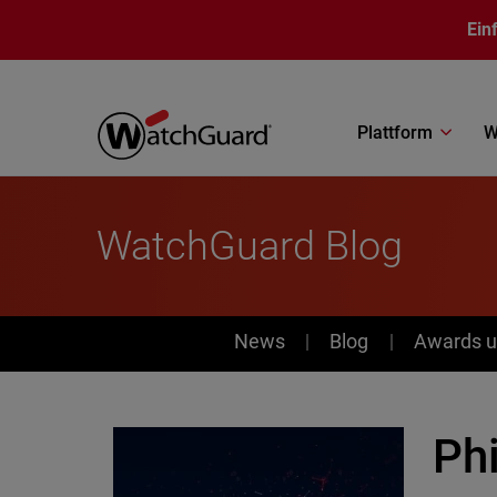
Direkt zum Inhalt
Ein
Plattform
W
WatchGuard Blog
News
News
Blog
Awards u
Ph