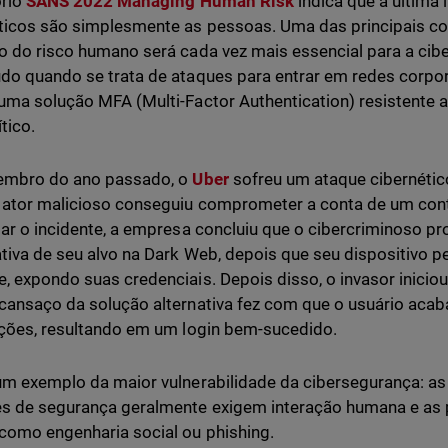
ório
SANS 2022 Managing Human Risk
indica que a última 
ticos são simplesmente as pessoas. Uma das principais co
o do risco humano será cada vez mais essencial para a cib
do quando se trata de ataques para entrar em redes corpor
uma solução MFA (Multi-Factor Authentication) resistente a
tico.
embro do ano passado, o
Uber
sofreu um ataque cibernéti
ator malicioso conseguiu comprometer a conta de um con
gar o incidente, a empresa concluiu que o cibercriminoso 
tiva de seu alvo na Dark Web, depois que seu dispositivo pe
, expondo suas credenciais. Depois disso, o invasor inicio
cansaço da solução alternativa fez com que o usuário aca
ações, resultando em um login bem-sucedido.
um exemplo da maior vulnerabilidade da cibersegurança: as
s de segurança geralmente exigem interação humana e as
como engenharia social ou phishing.