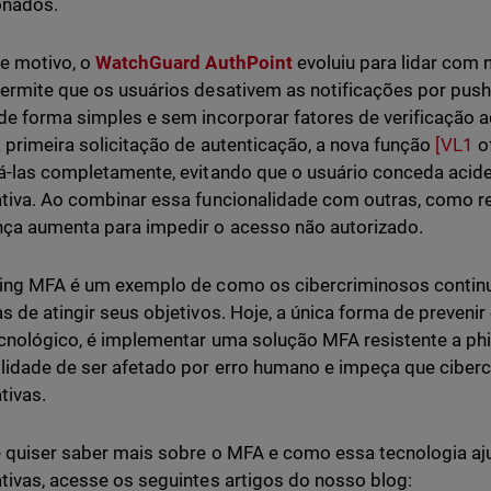
onados.
e motivo, o
WatchGuard AuthPoint
evoluiu para lidar com
ermite que os usuários desativem as notificações por push 
de forma simples e sem incorporar fatores de verificação a
 primeira solicitação de autenticação, a nova função
[VL1
of
á-las completamente, evitando que o usuário conceda acid
tiva. Ao combinar essa funcionalidade com outras, como res
ça aumenta para impedir o acesso não autorizado.
ing MFA é um exemplo de como os cibercriminosos contin
s de atingir seus objetivos. Hoje, a única forma de preveni
ecnológico, é implementar uma solução MFA resistente a ph
lidade de ser afetado por erro humano e impeça que ciber
tivas.
 quiser saber mais sobre o MFA e como essa tecnologia aj
tivas, acesse os seguintes artigos do nosso blog: