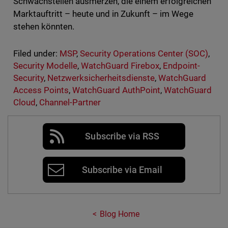
Schwachstellen ausmerzen, die einem erfolgreichen
Marktauftritt – heute und in Zukunft – im Wege
stehen könnten.
Filed under:
MSP
,
Security Operations Center (SOC)
,
Security Modelle
,
WatchGuard Firebox
,
Endpoint-
Security
,
Netzwerksicherheitsdienste
,
WatchGuard
Access Points
,
WatchGuard AuthPoint
,
WatchGuard
Cloud
,
Channel-Partner
Subscribe via RSS
Subscribe via Email
Blog Home