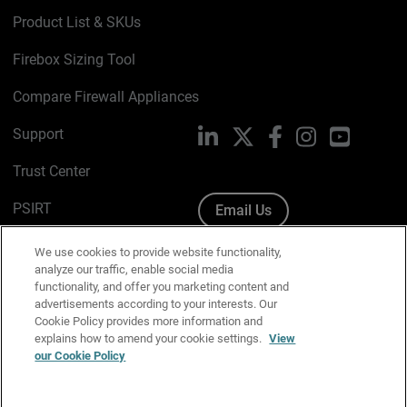
Product List & SKUs
Firebox Sizing Tool
Compare Firewall Appliances
Support
LinkedIn
X
Facebook
Instagram
YouTube
Trust Center
PSIRT
Email Us
Cookie Policy
We use cookies to provide website functionality,
analyze our traffic, enable social media
Privacy Policy
functionality, and offer you marketing content and
advertisements according to your interests. Our
Media & Brand Kit
Cookie Policy provides more information and
explains how to amend your cookie settings.
View
Manage Email Preferences
our Cookie Policy