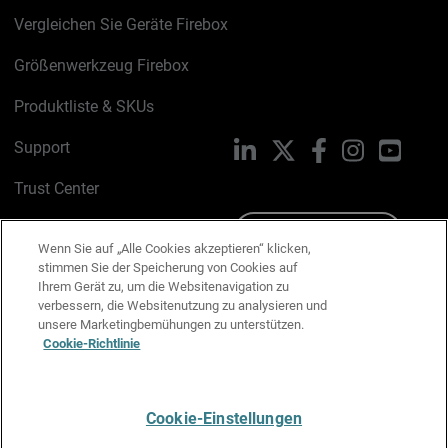
Vergleichen Sie Geräte Firebox
Größenwerkzeug Firebox
Produktliste & SKUs
Support
LinkedIn
X
Facebook
Instagram
YouTu
Trust Center
PSIRT
Schreiben Sie uns
Wenn Sie auf „Alle Cookies akzeptieren“ klicken,
stimmen Sie der Speicherung von Cookies auf
Cookie-Richtlinie
Ihrem Gerät zu, um die Websitenavigation zu
verbessern, die Websitenutzung zu analysieren und
Datenschutzrichtlinie
unsere Marketingbemühungen zu unterstützen.
Cookie-Richtlinie
Media & Brand Kit
E-Mail-Präferenzen verwalten
Cookie-Einstellungen