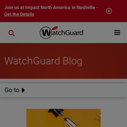
Skip to main content
Join us at Impact North America in Nashville -
Get the Details
Open mobi
Close search
WatchGuard Blog
Go to