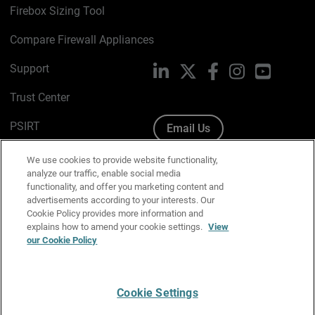
Firebox Sizing Tool
Compare Firewall Appliances
Support
LinkedIn
X
Facebook
Instagram
YouTube
Trust Center
PSIRT
Email Us
Cookie Policy
We use cookies to provide website functionality,
analyze our traffic, enable social media
Privacy Policy
functionality, and offer you marketing content and
advertisements according to your interests. Our
Media & Brand Kit
Cookie Policy provides more information and
explains how to amend your cookie settings.
View
our Cookie Policy
Manage Email Preferences
Cookie Settings
English