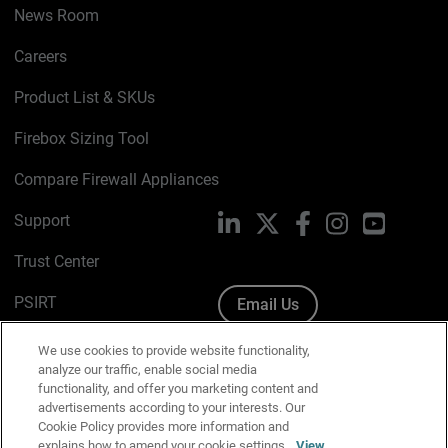
News Room
Careers
Product List & SKUs
Firebox Sizing Tool
Compare Firewall Appliances
Support
LinkedIn
X
Facebook
Instagram
YouTube
Trust Center
PSIRT
Email Us
Cookie Policy
We use cookies to provide website functionality,
analyze our traffic, enable social media
Privacy Policy
functionality, and offer you marketing content and
advertisements according to your interests. Our
Media & Brand Kit
Cookie Policy provides more information and
explains how to amend your cookie settings.
View