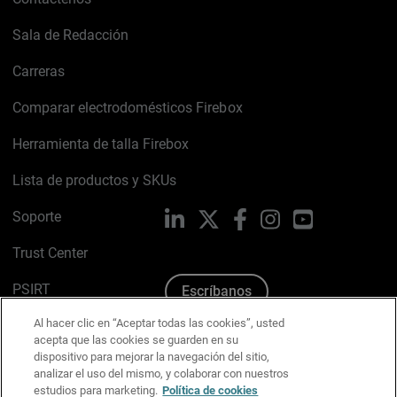
Sala de Redacción
Carreras
Comparar electrodomésticos Firebox
Herramienta de talla Firebox
Lista de productos y SKUs
Soporte
LinkedIn
X
Facebook
Instagram
YouTube
Trust Center
PSIRT
Escríbanos
Al hacer clic en “Aceptar todas las cookies”, usted
Política de cookies
acepta que las cookies se guarden en su
dispositivo para mejorar la navegación del sitio,
Política de privacidad
analizar el uso del mismo, y colaborar con nuestros
estudios para marketing.
Política de cookies