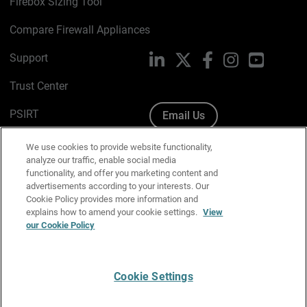
Firebox Sizing Tool
Compare Firewall Appliances
Support
LinkedIn
X
Facebook
Instagram
YouTube
Trust Center
PSIRT
Email Us
Cookie Policy
We use cookies to provide website functionality,
analyze our traffic, enable social media
Privacy Policy
functionality, and offer you marketing content and
advertisements according to your interests. Our
Media & Brand Kit
Cookie Policy provides more information and
explains how to amend your cookie settings.
View
Manage Email Preferences
our Cookie Policy
Cookie Settings
English