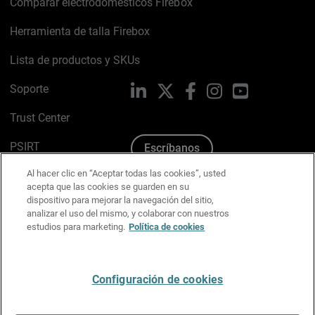
Comparar electrodomésticos Firebox
Herramienta de talla Firebox
Lista de productos y SKUs
Soporte
LinkedIn
X
Facebook
Instagram
YouTube
Trust Center
PSIRT
Escríbanos
Al hacer clic en “Aceptar todas las cookies”, usted
Política de cookies
acepta que las cookies se guarden en su
dispositivo para mejorar la navegación del sitio,
Política de privacidad
analizar el uso del mismo, y colaborar con nuestros
estudios para marketing.
Política de cookies
Kit de medios y marca
Preferencias de correo
Configuración de cookies