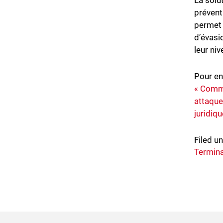
La solu
prévent
permet 
d’évasi
leur ni
Pour en
« Comm
attaqu
juridiq
Filed u
Termin