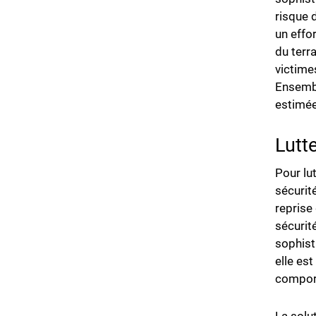
risque 
un effo
du terra
victime
Ensembl
estimée
Lutt
Pour lu
sécurit
reprise
sécurit
sophist
elle est
comport