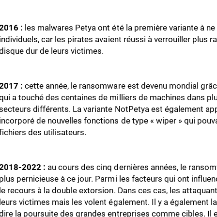
2016 :
les malwares Petya ont été la première variante à ne p
individuels, car les pirates avaient réussi à verrouiller plus r
disque dur de leurs victimes.
2017 :
cette année, le ransomware est devenu mondial g
qui a touché des centaines de milliers de machines dans pl
secteurs différents. La variante NotPetya est également app
incorporé de nouvelles fonctions de type « wiper » qui pouva
fichiers des utilisateurs.
2018-2022 :
au cours des cinq dernières années, le ransom
plus pernicieuse à ce jour. Parmi les facteurs qui ont influen
le recours à la double extorsion. Dans ces cas, les attaquan
leurs victimes mais les volent également. Il y a également la
dire la poursuite des grandes entreprises comme cibles. Il 