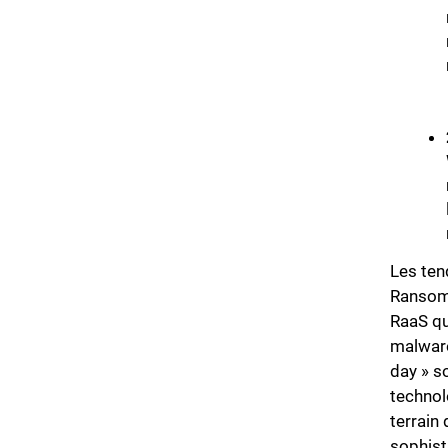
Les ten
Ransomw
RaaS qu
malware
day » s
technol
terrain
sophisti