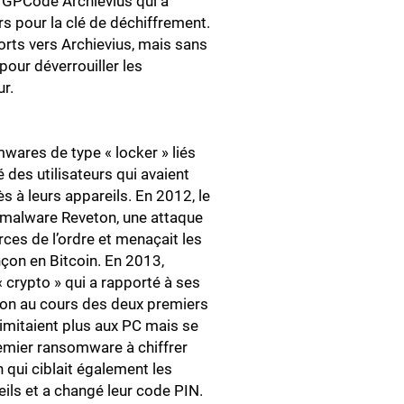
e GPCode Archievius qui a
rs pour la clé de déchiffrement.
orts vers Archievius, mais sans
pour déverrouiller les
ur.
ares de type « locker » liés
des utilisateurs qui avaient
s à leurs appareils. En 2012, le
 malware Reveton, une attaque
ces de l’ordre et menaçait les
nçon en Bitcoin. En 2013,
« crypto » qui a rapporté à ses
çon au cours des deux premiers
imitaient plus aux PC mais se
remier ransomware à chiffrer
 qui ciblait également les
reils et a changé leur code PIN.