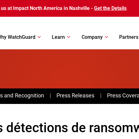
 us at Impact North America in Nashville -
Get the Details
hy WatchGuard
Learn
Company
Partners
s and Recognition
Press Releases
Press Cover
s détections de ransom