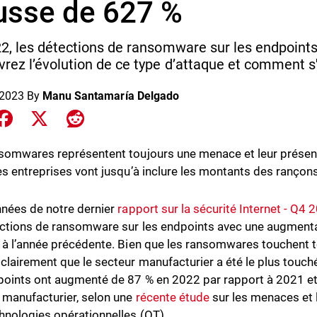
usse de 627 %
2, les détections de ransomware sur les endpoint
rez l’évolution de ce type d’attaque et comment s'
 2023
By
Manu Santamaría Delgado
e on LinkedIn
Share on Facebook
Share on X
Share on Reddit
somwares représentent toujours une menace et leur présenc
es entreprises vont jusqu’à inclure les montants des rançon
nées de notre dernier
rapport sur la sécurité Internet - Q4 
ctions de ransomware sur les endpoints avec une augment
 à l’année précédente. Bien que les ransomwares touchent to
clairement que le secteur manufacturier a été le plus touch
points ont augmenté de 87 % en 2022 par rapport à 2021 et 7
 manufacturier, selon une
récente étude
sur les menaces et 
hnologies opérationnelles (OT).