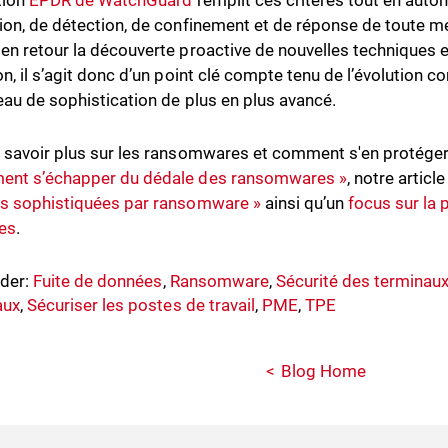
tion
EPDR de WatchGuard
remplit ces critères tout en auto
ion, de détection, de confinement et de réponse de toute m
en retour la découverte proactive de nouvelles techniques e
on, il s’agit donc d’un point clé compte tenu de l’évolution
veau de sophistication de plus en plus avancé.
 savoir plus sur les ransomwares et comment s'en protéger
ent s’échapper du dédale des ransomwares »
, notre articl
es sophistiquées par ransomware
»
ainsi qu’un
focus sur la 
ues
.
nder:
Fuite de données
,
Ransomware
,
Sécurité des terminau
aux
,
Sécuriser les postes de travail
,
PME
,
TPE
Blog Home