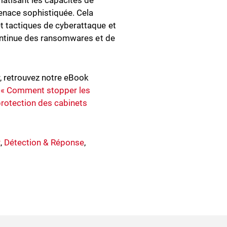
matisant les capacités de
enace sophistiquée. Cela
t tactiques de cyberattaque et
 continue des ransomwares et de
, retrouvez notre eBook
e
«
Comment stopper les
protection des cabinets
x
,
Détection & Réponse
,