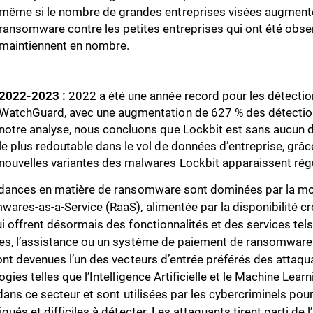
même si le nombre de grandes entreprises visées augmente
ransomware contre les petites entreprises qui ont été obse
maintiennent en nombre.
2022-2023 :
2022 a été une année record pour les détect
WatchGuard, avec une augmentation de 627 % des détection
notre analyse, nous concluons que Lockbit est sans aucun
le plus redoutable dans le vol de données d’entreprise, grâc
nouvelles variantes des malwares Lockbit apparaissent rég
dances en matière de ransomware sont dominées par la mo
ares-as-a-Service (RaaS), alimentée par la disponibilité c
i offrent désormais des fonctionnalités et des services tel
s, l’assistance ou un système de paiement de ransomware. En
ont devenues l’un des vecteurs d’entrée préférés des attaq
ogies telles que l’Intelligence Artificielle et le Machine Le
 dans ce secteur et sont utilisées par les cybercriminels po
qués et difficiles à détecter. Les attaquants tirent parti de 