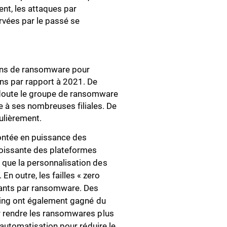
nt, les attaques par
rvées par le passé se
ions de ransomware pour
s par rapport à 2021. De
 doute le groupe de ransomware
e à ses nombreuses filiales. De
ulièrement.
ntée en puissance des
roissante des plateformes
s que la personnalisation des
 outre, les failles « zero
uants par ransomware. Des
arning ont également gagné du
ur rendre les ransomwares plus
l’automatisation pour réduire le