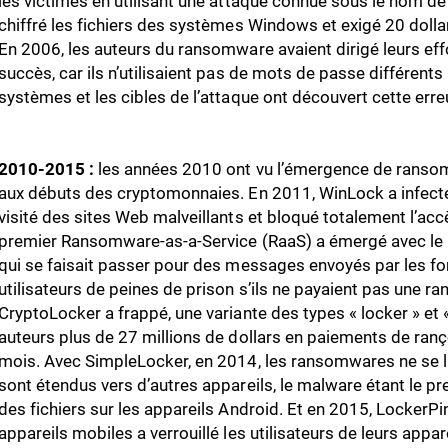
les victimes en utilisant une attaque connue sous le nom d
chiffré les fichiers des systèmes Windows et exigé 20 dolla
En 2006, les auteurs du ransomware avaient dirigé leurs eff
succès, car ils n’utilisaient pas de mots de passe différents 
systèmes et les cibles de l’attaque ont découvert cette erre
2010-2015 :
les années 2010 ont vu l’émergence de ransomw
aux débuts des cryptomonnaies. En 2011, WinLock a infecté 
visité des sites Web malveillants et bloqué totalement l’accè
premier Ransomware-as-a-Service (RaaS) a émergé avec le
qui se faisait passer pour des messages envoyés par les for
utilisateurs de peines de prison s’ils ne payaient pas une ra
CryptoLocker a frappé, une variante des types « locker » et 
auteurs plus de 27 millions de dollars en paiements de ran
mois. Avec SimpleLocker, en 2014, les ransomwares ne se l
sont étendus vers d’autres appareils, le malware étant le p
des fichiers sur les appareils Android. Et en 2015, LockerPin
appareils mobiles a verrouillé les utilisateurs de leurs appa