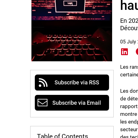
ha
En 202
Découv
05 July
Shar
Les ran
certain
Subscribe via RSS
Les don
de déte
Subscribe via Email
rapport
montre 
les end
secteur
Table of Contents
des tec