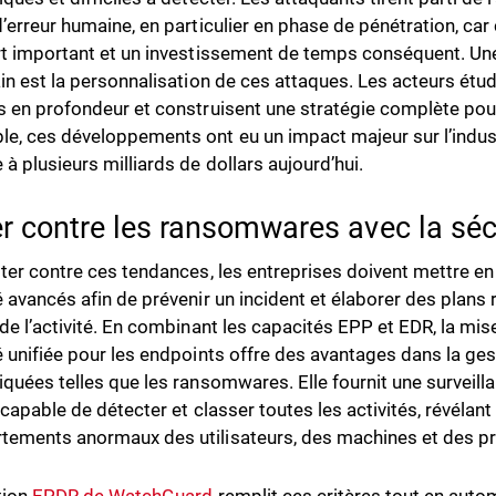
d’erreur humaine, en particulier en phase de pénétration, ca
rt important et un investissement de temps conséquent. Un
in est la personnalisation de ces attaques. Les acteurs étudi
s en profondeur et construisent une stratégie complète po
e, ces développements ont eu un impact majeur sur l’indust
 à plusieurs milliards de dollars aujourd’hui.
er contre les ransomwares avec la séc
tter contre ces tendances, les entreprises doivent mettre e
é avancés afin de prévenir un incident et élaborer des plans 
 de l’activité. En combinant les capacités EPP et EDR, la mi
é unifiée pour les endpoints offre des avantages dans la g
iquées telles que les ransomwares. Elle fournit une surveill
 capable de détecter et classer toutes les activités, révélant
ements anormaux des utilisateurs, des machines et des p