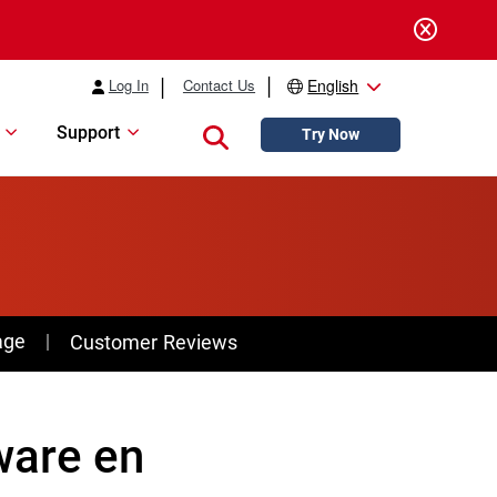
Log In
Contact Us
English
Support
Close search
Try Now
age
Customer Reviews
ware en