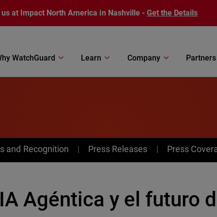
 us at Impact North America in Nashville -
Get the Details
hy WatchGuard
Learn
Company
Partners
s and Recognition
Press Releases
Press Cover
IA Agéntica y el futuro d