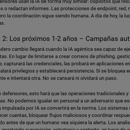
ensores usan la IA de forma muy similar: copilotos que resu
os o redactan informes. Las protecciones de endpoint, red, 
pero la coordinación sigue siendo humana. A día de hoy, la lu
as.
a 2: Los próximos 1-2 años – Campañas a
adero cambio llegará cuando la IA agéntica sea capaz de e
as. En lugar de limitarse a crear correos de phishing, gestio
, capturará las credenciales, las probará en aplicaciones en
calará privilegios y establecerá persistencia. Si se bloquea e
nte e intentará otra. No se cansará ni olvidará un paso.
s defensores, esto hará que las operaciones tradicionales
as. No podemos igualar en personal a un adversario que esca
 impulsada por IA se convertirá en la norma. Los sistemas d
ecer cuentas, bloquear flujos maliciosos y coordinar respu
o antes de que un humano vea siquiera la alerta. Los anali
A, aportando supervisión, estrategia y contexto, en lugar de