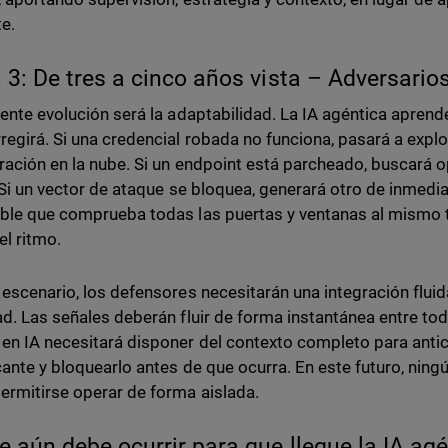
te.
 3: De tres a cinco años vista – Adversari
iente evolución será la adaptabilidad. La IA agéntica aprende
regirá. Si una credencial robada no funciona, pasará a expl
ración en la nube. Si un endpoint está parcheado, buscará
. Si un vector de ataque se bloquea, generará otro de inmedi
ble que comprueba todas las puertas y ventanas al mismo t
el ritmo.
 escenario, los defensores necesitarán una integración fluid
ad. Las señales deberán fluir de forma instantánea entre to
en IA necesitará disponer del contexto completo para antic
cante y bloquearlo antes de que ocurra. En este futuro, ning
ermitirse operar de forma aislada.
e aún debe ocurrir para que llegue la IA ag