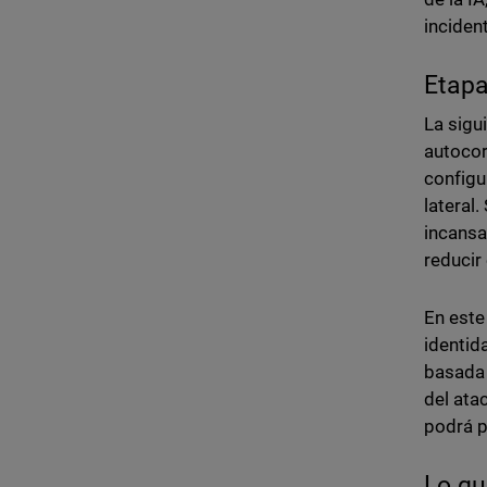
inciden
Etapa
La sigu
autocor
configu
lateral
incansa
reducir 
En este
identid
basada 
del ata
podrá p
Lo qu