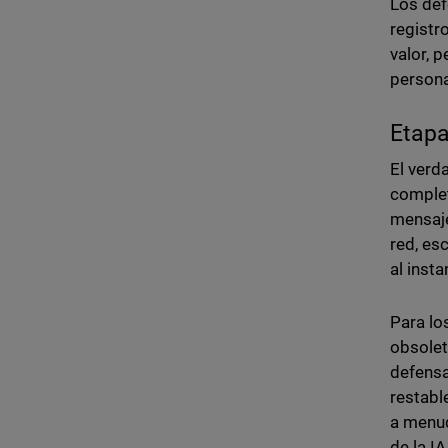
Los def
registr
valor, 
person
Etap
El verd
complet
mensaje
red, es
al insta
Para lo
obsolet
defensa
restabl
a menud
de la I