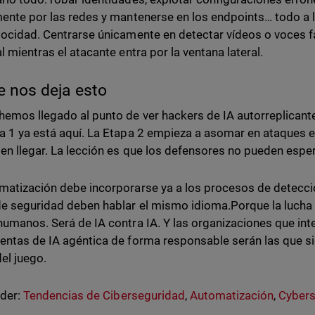
mente por las redes y mantenerse en los endpoints… todo a l
locidad. Centrarse únicamente en detectar vídeos o voces fa
al mientras el atacante entra por la ventana lateral.
e nos deja esto
hemos llegado al punto de ver hackers de IA autorreplicantes
a 1 ya está aquí. La Etapa 2 empieza a asomar en ataques e
 en llegar. La lección es que los defensores no pueden espe
matización debe incorporarse ya a los procesos de detecció
e seguridad deben hablar el mismo idioma.Porque la lucha
humanos. Será de IA contra IA. Y las organizaciones que in
entas de IA agéntica de forma responsable serán las que s
del juego.
nder:
Tendencias de Ciberseguridad
,
Automatización
,
Cybers