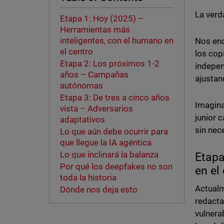
La verd
Etapa 1: Hoy (2025) –
Herramientas más
inteligentes, con el humano en
Nos enc
el centro
los cop
Etapa 2: Los próximos 1-2
indepen
años – Campañas
ajustan
autónomas
Etapa 3: De tres a cinco años
Imagina
vista – Adversarios
junior c
adaptativos
sin nec
Lo que aún debe ocurrir para
que llegue la IA agéntica
Lo que inclinará la balanza
Etapa
Por qué los deepfakes no son
en el
toda la historia
Actualm
Dónde nos deja esto
redacta
vulnera