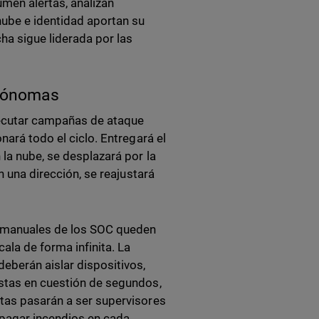
men alertas, analizan
nube e identidad aportan su
cha sigue liderada por las
utónomas
jecutar campañas de ataque
nará todo el ciclo. Entregará el
 la nube, se desplazará por la
n una dirección, se reajustará
 y manuales de los SOC queden
la de forma infinita. La
eberán aislar dispositivos,
estas en cuestión de segundos,
stas pasarán a ser supervisores
 apagar incendios en cada