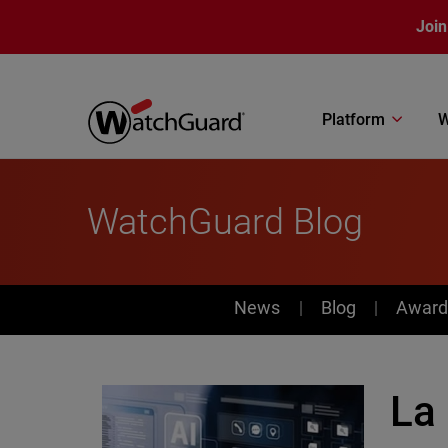
Skip to main content
Join
Platform
W
WatchGuard Blog
News
News
Blog
Award
La 