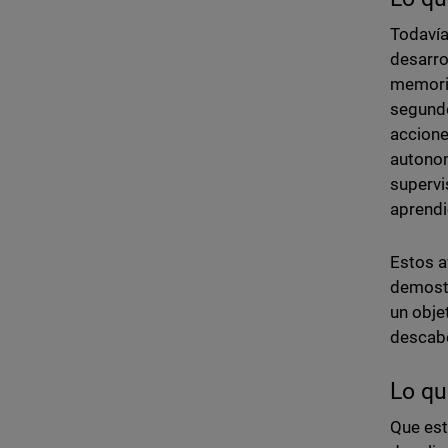
Todavía
desarro
memoria
segundo
accione
autonom
supervi
aprendi
Estos a
demostr
un obje
descabe
Lo qu
Que est