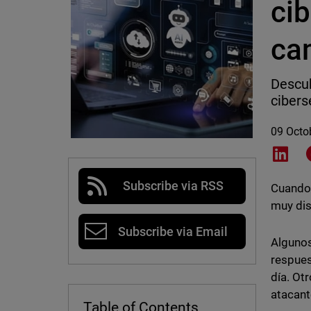
cib
ca
Descub
cibers
09 Octo
Shar
Subscribe via RSS
Cuando 
muy dis
Subscribe via Email
Algunos
respues
día. Ot
atacant
Table of Contents