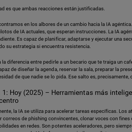
ad es que ambas reacciones están justificadas.
ontramos en los albores de un cambio hacia la IA agéntica
ilotos de IA actuales, que esperan instrucciones. La IA ag
diente. Es capaz de planificar, adaptarse y ejecutar una se
do su estrategia si encuentra resistencia.
 la diferencia entre pedirle a un becario que te traiga un caf
apaz de diseñar la agenda, reservar la sala, preparar la presen
esidad de que nadie se lo pida. Ese salto es, precisamente,
 1: Hoy (2025) – Herramientas más intelig
 centro
ente, la IA se utiliza para acelerar tareas específicas. Los
r correos de phishing convincentes, clonar voces con fines 
bilidades en redes. Son potentes aceleradores, pero siemp