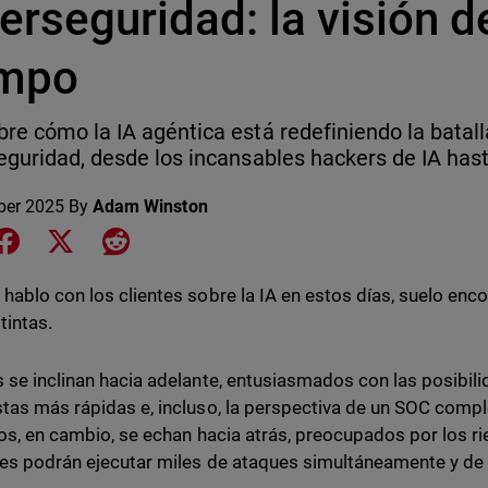
erseguridad: la visión 
mpo
re cómo la IA agéntica está redefiniendo la batalla
eguridad, desde los incansables hackers de IA has
ber 2025
By
Adam Winston
e on LinkedIn
Share on Facebook
Share on X
Share on Reddit
hablo con los clientes sobre la IA en estos días, suelo en
tintas.
 se inclinan hacia adelante, entusiasmados con las posibili
tas más rápidas e, incluso, la perspectiva de un SOC com
ros, en cambio, se echan hacia atrás, preocupados por los ri
es podrán ejecutar miles de ataques simultáneamente y de