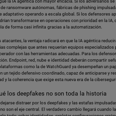
gue la IA agéntica con mayor eficacia. Si los adversarios s
de ransomware autónomas, fábricas de phishing impulsad
 adaptativo operando a escala global. Si los defensores ap
rían transformarse en operaciones con prioridad en la IA,
ía de forma casi infinita gracias a la automatización.
s atacantes, la ventaja radicará en que la IA agéntica reducir
s complejas que antes requerían equipos especializados p
perador con las herramientas adecuadas. Para los defensores
ción. Endpoint, red, nube e identidad deberán compartir seña
lataformas como la de WatchGuard ya desempeñan un papel
n un tejido defensivo coordinado, capaz de anticiparse y r
ad y la coherencia que exige esta nueva era de la cibersegu
ué los deepfakes no son toda la historia
l dejarse distraer por los deepfakes y las estafas impulsada
o no son el eje central. El verdadero cambio llegará cuando 
rlo todo: robar identidades, explotar configuraciones erró