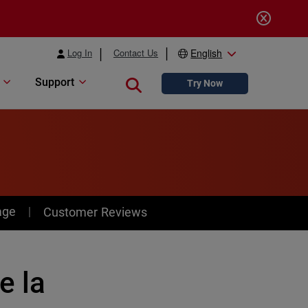
Log In
Contact Us
English
Support
Close search
Try Now
age
Customer Reviews
e la