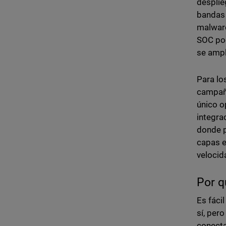
desplie
bandas 
malware
SOC pod
se ampl
Para lo
campaña
único o
integra
donde p
capas e
velocid
Por q
Es fáci
sí, per
conecta