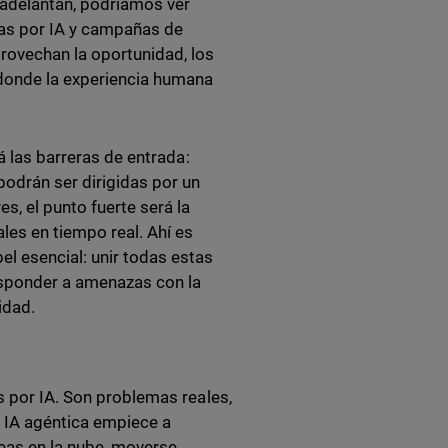
e adelantan, podríamos ver
as por IA y campañas de
rovechan la oportunidad, los
 donde la experiencia humana
á las barreras de entrada:
odrán ser dirigidas por un
, el punto fuerte será la
les en tiempo real. Ahí es
 esencial: unir todas estas
esponder a amenazas con la
ridad.
s por IA. Son problemas reales,
la IA agéntica empiece a
neas en la nube, moverse