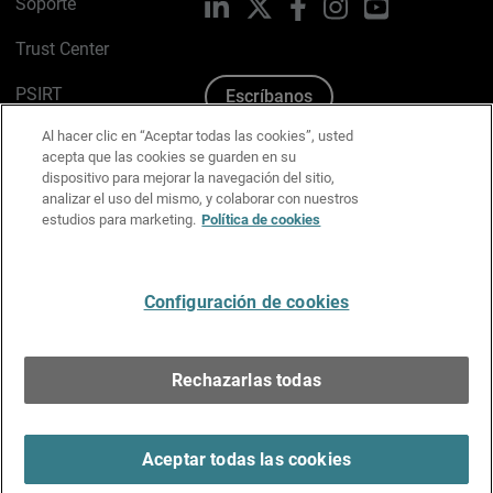
Soporte
LinkedIn
X
Facebook
Instagram
YouTube
Trust Center
PSIRT
Escríbanos
Al hacer clic en “Aceptar todas las cookies”, usted
Política de cookies
acepta que las cookies se guarden en su
dispositivo para mejorar la navegación del sitio,
Política de privacidad
analizar el uso del mismo, y colaborar con nuestros
estudios para marketing.
Política de cookies
Kit de medios y marca
Preferencias de correo
Configuración de cookies
Español
Rechazarlas todas
Copyright © 1996-2026 WatchGuard Technologies, Inc.
Todos los derechos reservados.
Terms of Use >
Aceptar todas las cookies