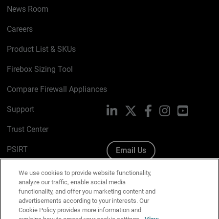
News Room
Careers
Product List & SKUs
Firebox Sizing Tool
Compare Firewall Appliances
Support
LinkedIn
X
Facebook
Instagram
YouTube
Trust Center
PSIRT
Email Us
Cookie Policy
We use cookies to provide website functionality,
analyze our traffic, enable social media
Privacy Policy
functionality, and offer you marketing content and
advertisements according to your interests. Our
Media & Brand Kit
Cookie Policy provides more information and