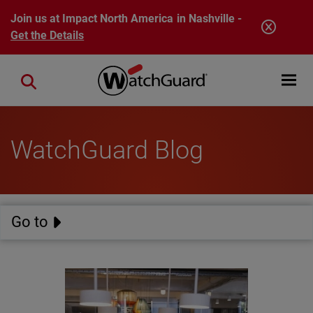
Skip to main content
Join us at Impact North America in Nashville -
Get the Details
Open mobi
Close search
WatchGuard Blog
Go to