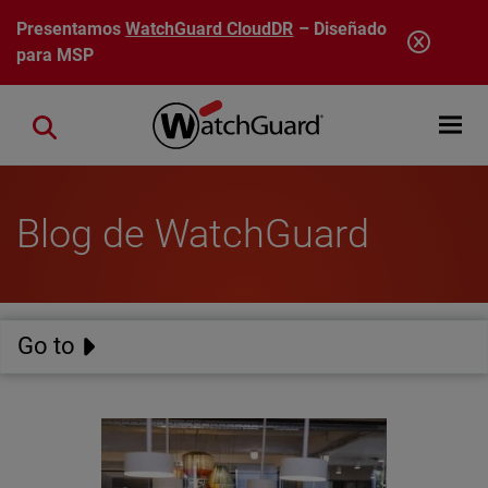
Pasar al contenido principal
Presentamos
WatchGuard CloudDR
– Diseñado
para MSP
Open mobi
Close search
Blog de WatchGuard
Go to