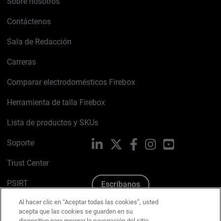
Sobre nosotros
Contáctenos
Sala de Redacción
Carreras
Comparar electrodomésticos Firebox
Herramienta de talla Firebox
Lista de productos y SKUs
Soporte
LinkedIn
X
Facebook
Instagram
YouTube
Trust Center
PSIRT
Escríbanos
Al hacer clic en “Aceptar todas las cookies”, usted
Política de cookies
acepta que las cookies se guarden en su
dispositivo para mejorar la navegación del sitio,