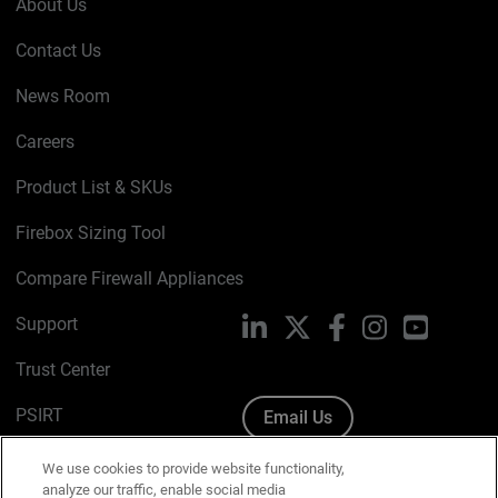
About Us
Contact Us
News Room
Careers
Product List & SKUs
Firebox Sizing Tool
Compare Firewall Appliances
Support
LinkedIn
X
Facebook
Instagram
YouTube
Trust Center
PSIRT
Email Us
Cookie Policy
We use cookies to provide website functionality,
analyze our traffic, enable social media