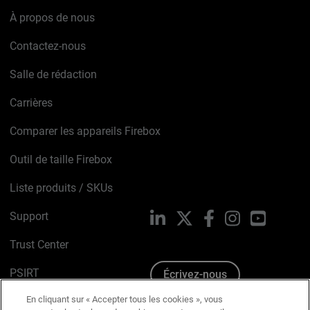
À propos de nous
Contactez-nous
Salle de rédaction
Carrières
Comparer les appareils Firebox
Outil de taille Firebox
Liste produits / SKUs
Support
LinkedIn
X
Facebook
Instagram
YouTube
Trust Center
PSIRT
Écrivez-nous
En cliquant sur « Accepter tous les cookies », vous
Avis sur les cookies