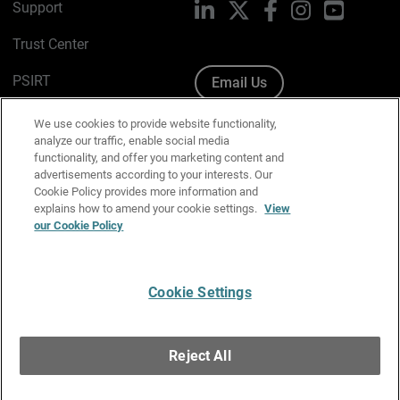
Support
LinkedIn
X
Facebook
Instagram
YouTube
Trust Center
PSIRT
Email Us
Cookie Policy
We use cookies to provide website functionality,
analyze our traffic, enable social media
Privacy Policy
functionality, and offer you marketing content and
advertisements according to your interests. Our
Media & Brand Kit
Cookie Policy provides more information and
explains how to amend your cookie settings.
View
Manage Email Preferences
our Cookie Policy
Cookie Settings
English
Copyright © 1996-2026 WatchGuard Technologies, Inc. All
Reject All
Rights Reserved.
Terms of Use
|
California Collection Notice
|
Do Not Sell or Share My