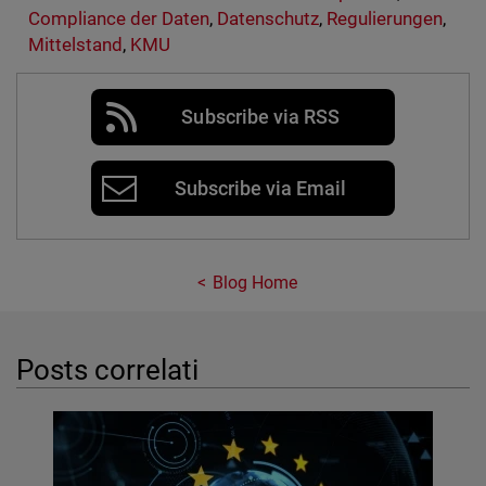
Compliance der Daten
,
Datenschutz
,
Regulierungen
,
Mittelstand
,
KMU
Subscribe via RSS
Subscribe via Email
Blog Home
Posts correlati