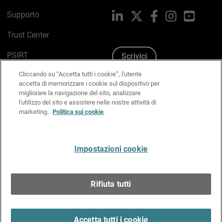
Supporto
LinkedIn
X
Facebook
Instagram
YouTub
Trust Center
PSIRT
Scrivici
Cliccando su “Accetta tutti i cookie”, l'utente
Politica sui cookie
accetta di memorizzare i cookie sul dispositivo per
migliorare la navigazione del sito, analizzare
Informativa sulla privacy
l'utilizzo del sito e assistere nelle nostre attività di
marketing.
Politica sui cookie
Kit Media & Brand
Gestisci le preferenze e-mail
Impostazioni cookie
Italiano
Rifiuta tutti
Copyright © 1996-2026 WatchGuard Technologies, Inc.
tutti i diritti riservati.
Terms of Use >
Accetta tutti i cookie