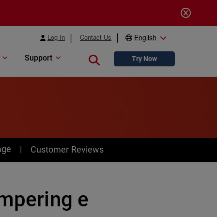
Log In
Contact Us
English
Support
Close search
Try Now
age
Customer Reviews
ampering e