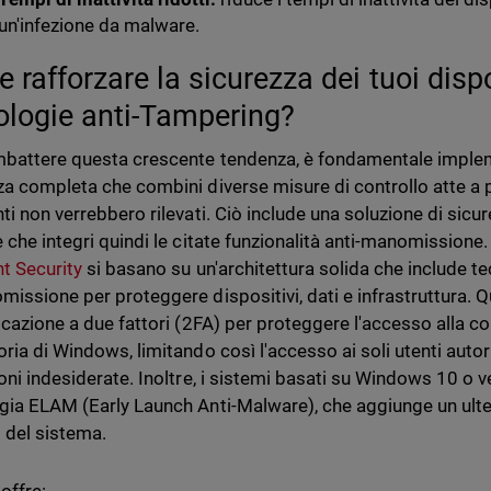
un'infezione da malware.
 rafforzare la sicurezza dei tuoi dispo
ologie anti-Tampering?
battere questa crescente tendenza, è fondamentale implem
za completa che combini diverse misure di controllo atte a 
nti non verrebbero rilevati. Ciò include una soluzione di sic
e che integri quindi le citate funzionalità anti-manomissione.
t Security
si basano su un'architettura solida che include te
missione per proteggere dispositivi, dati e infrastruttura. Q
ticazione a due fattori (2FA) per proteggere l'accesso alla co
oria di Windows, limitando così l'accesso ai soli utenti autor
ioni indesiderate. Inoltre, i sistemi basati su Windows 10 o 
gia ELAM (Early Launch Anti-Malware), che aggiunge un ulteri
o del sistema.