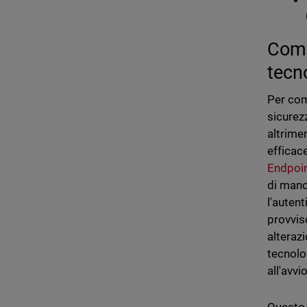
Come
tecn
Per com
sicurez
altrime
efficac
Endpoin
di mano
l'auten
provvis
alteraz
tecnolo
all'avvi