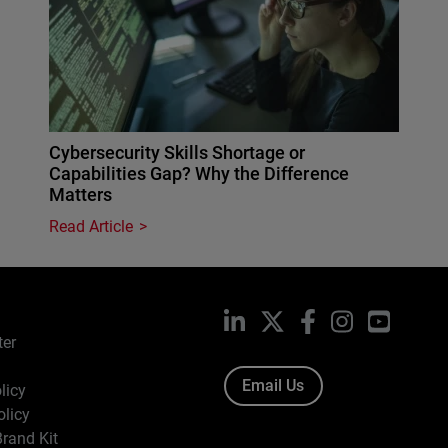
Cybersecurity Skills Shortage or
Capabilities Gap? Why the Difference
Matters
Read Article
LinkedIn
X
Facebook
Instagram
YouTub
ter
Email Us
licy
olicy
rand Kit