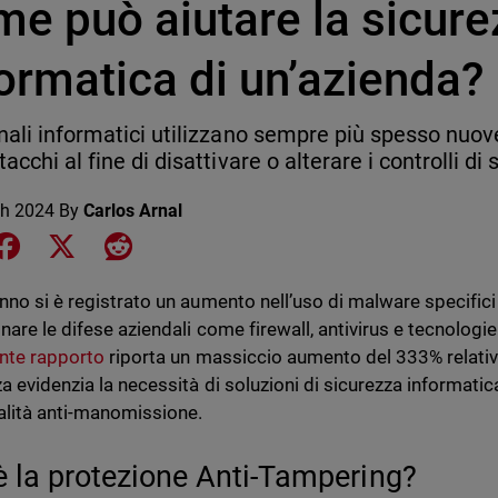
me può aiutare la sicur
ormatica di un’azienda?
inali informatici utilizzano sempre più spesso nuov
tacchi al fine di disattivare o alterare i controlli di
h 2024
By
Carlos Arnal
e on LinkedIn
Share on Facebook
Share on X
Share on Reddit
nno si è registrato un aumento nell’uso di malware specifici 
inare le difese aziendali come firewall, antivirus e tecnolog
nte rapporto
riporta un massiccio aumento del 333% relativ
a evidenzia la necessità di soluzioni di sicurezza informati
alità anti-manomissione.
è la protezione Anti-Tampering?