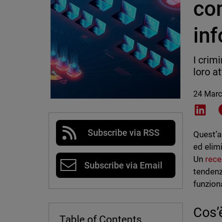
co
inf
I crim
loro at
24 Marc
Shar
Subscribe via RSS
Quest’a
ed elim
Un
rece
Subscribe via Email
tendenz
funzion
Cos’
Table of Contents