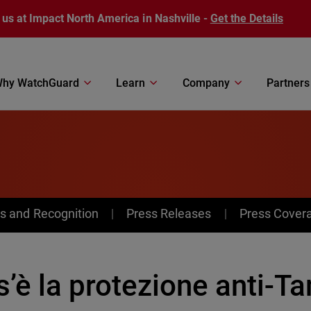
 us at Impact North America in Nashville -
Get the Details
hy WatchGuard
Learn
Company
Partners
s and Recognition
Press Releases
Press Cover
’è la protezione anti-T