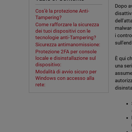
Dopo av
Cos’è la protezione Anti-
disatti
Tampering?
dell'att
Come rafforzare la sicurezza
malware
dei tuoi dispositivi con le
i contro
tecnologie anti-Tampering?
sull'en
Sicurezza antimanomissione:
Protezione 2FA per console
locale e disinstallazione sul
È qui c
dispositivo:
una ser
Modalità di avvio sicuro per
assumer
Windows con accesso alla
autoriz
rete:
disinsta