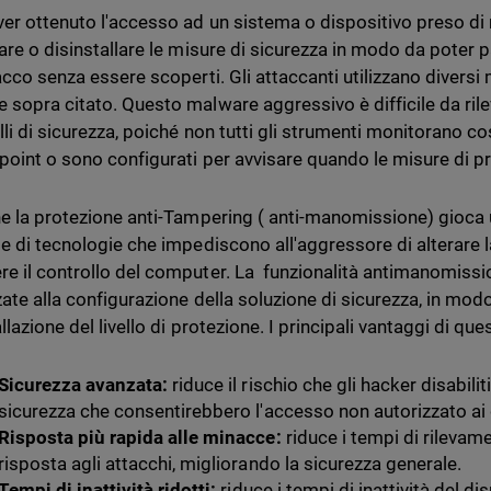
er ottenuto l'accesso ad un sistema o dispositivo preso di mi
vare o disinstallare le misure di sicurezza in modo da poter 
acco senza essere scoperti. Gli attaccanti utilizzano diversi 
 sopra citato. Questo malware aggressivo è difficile da rile
lli di sicurezza, poiché non tutti gli strumenti monitorano co
dpoint o sono configurati per avvisare quando le misure di 
he la protezione anti-Tampering ( anti-manomissione) gioca u
ie di tecnologie che impediscono all'aggressore di alterare l
e il controllo del computer. La funzionalità antimanomiss
zate alla configurazione della soluzione di sicurezza, in modo
llazione del livello di protezione. I principali vantaggi di qu
Sicurezza avanzata:
riduce il rischio che gli hacker disabilit
sicurezza che consentirebbero l'accesso non autorizzato ai d
Risposta più rapida alle minacce:
riduce i tempi di rilevame
risposta agli attacchi, migliorando la sicurezza generale.
Tempi di inattività ridotti:
riduce i tempi di inattività del d