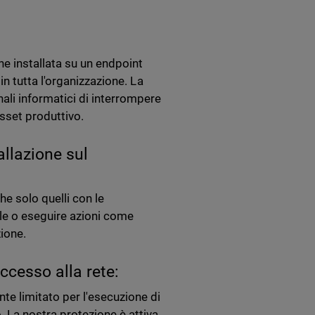
e installata su un endpoint
 in tutta l'organizzazione. La
ali informatici di interrompere
asset produttivo.
allazione sul
che solo quelli con le
le o eseguire azioni come
zione.
ccesso alla rete:
te limitato per l'esecuzione di
. La nostra protezione è attiva