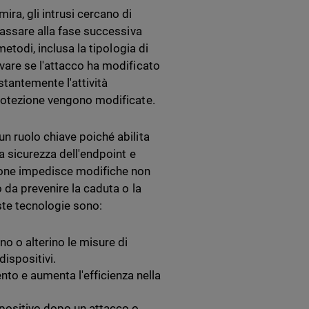
ra, gli intrusi cercano di
passare alla fase successiva
metodi, inclusa la tipologia di
vare se l'attacco ha modificato
stantemente l'attività
protezione vengono modificate.
n ruolo chiave poiché abilita
a sicurezza dell'endpoint e
ione impedisce modifiche non
 da prevenire la caduta o la
este tecnologie sono:
ino o alterino le misure di
ispositivi.
nto e aumenta l'efficienza nella
ispositivo dopo un attacco o