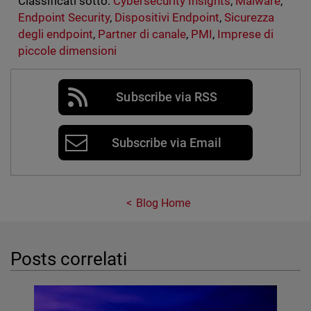
Classificati sotto:
Cybersecurity Insights
,
Malware
,
Endpoint Security
,
Dispositivi Endpoint
,
Sicurezza
degli endpoint
,
Partner di canale
,
PMI
,
Imprese di
piccole dimensioni
Subscribe via RSS
Subscribe via Email
Blog Home
Posts correlati