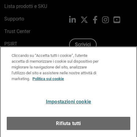
Lista prodotti e SKU
Supporto
LinkedIn
X
Facebook
Instagram
YouTub
Trust Center
PSIRT
Scrivici
Cliccando su “Accetta tutti i cookie”, l'utente
Politica sui cookie
accetta di memorizzare i cookie sul dispositivo per
migliorare la navigazione del sito, analizzare
Informativa sulla privacy
l'utilizzo del sito e assistere nelle nostre attività di
marketing.
Politica sui cookie
Kit Media & Brand
Gestisci le preferenze e-mail
Impostazioni cookie
Italiano
Rifiuta tutti
Copyright © 1996-2026 WatchGuard Technologies, Inc.