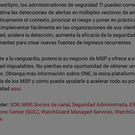
eatSync, los administradores de seguridad TI pueden correl
cativa las detecciones de alertas en múltiples vectores de a
icamente el contexto, priorizar el riesgo y poner en prácti
implementar fácilmente en las organizaciones de sus client
ad, acelera la detección, aumenta la eficacia de la segurid
antes para crear nuevas fuentes de ingresos recurrentes.
e a la vanguardia, potencia su negocio de MSP y ofrece a s
ad inigualables. No pierdas esta oportunidad de obtener una
. Obtenga más información sobre ONE, la única plataform
a de los MSP, y cómo puede ayudarle a acelerar todo su pot
lidad
aquí
.
nder:
XDR
,
MSP
,
Socios de canal
,
Seguridad Administrada
,
Ef
ons Center (SOC)
,
WatchGuard Managed Services
,
WatchGu
rm