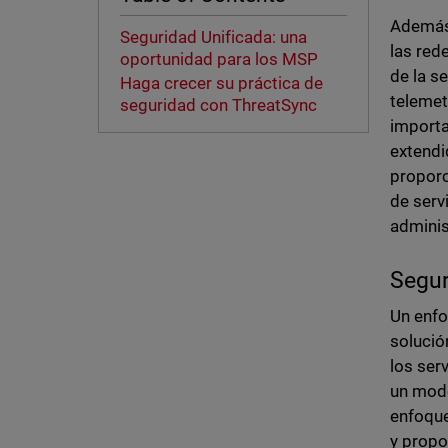
Además,
Seguridad Unificada: una
las red
oportunidad para los MSP
de la s
Haga crecer su práctica de
telemet
seguridad con ThreatSync
importa
extendi
proporc
de serv
adminis
Segur
Un enfo
solució
los ser
un mode
enfoque
y propo