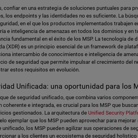
 confiar en una estrategia de soluciones puntuales para p
es, los endpoints y las identidades no es suficiente. La bús
eguridad, en el que los productos implementados trabajen
ría e inteligencia de amenazas en todos los dominios y en t
ncia fundamental en el éxito de los MSP. La tecnología de 
da (XDR) es un principio esencial de un framework de plata
iona intercambio de conocimientos e inteligencia de amena
icio de seguridad que permite impulsar el crecimiento del ne
trar estos requisitos en evolución.
idad Unificada: una oportunidad para los
que de seguridad unificado, que combina varios componen
n coherente e integrada, es crucial para los MSP que buscan
vicios gestionados. La arquitectura de
Unified Security Pla
lo ejemplar que los MSP pueden aprovechar para mejorar s
 unificado, los MSP pueden agilizar sus operaciones de seg
rcionar a los clientes un ecosistema de seguridad holístico