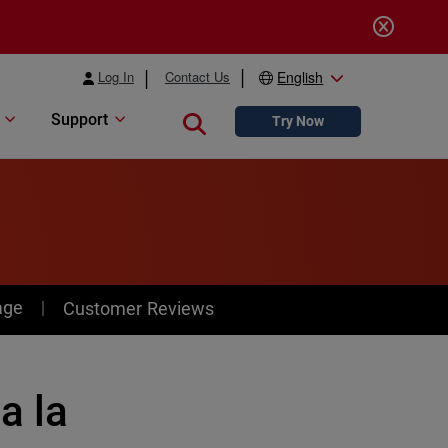
Log In
Contact Us
English
Support
Close search
Try Now
age
Customer Reviews
a la