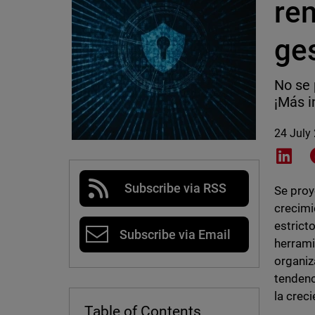
ren
ge
No se 
¡Más i
24 July
Shar
Subscribe via RSS
Se proy
crecimi
estrict
Subscribe via Email
herrami
organiz
tendenc
la crec
Table of Contents