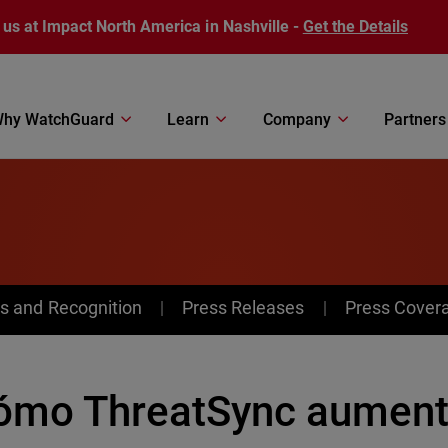
 us at Impact North America in Nashville -
Get the Details
hy WatchGuard
Learn
Company
Partners
s and Recognition
Press Releases
Press Cover
ómo ThreatSync aument