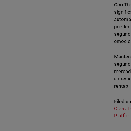
Con Thr
signifi
automát
pueden 
segurid
emocion
Mantent
segurid
mercado
a medid
rentabi
Filed u
Operati
Platfo