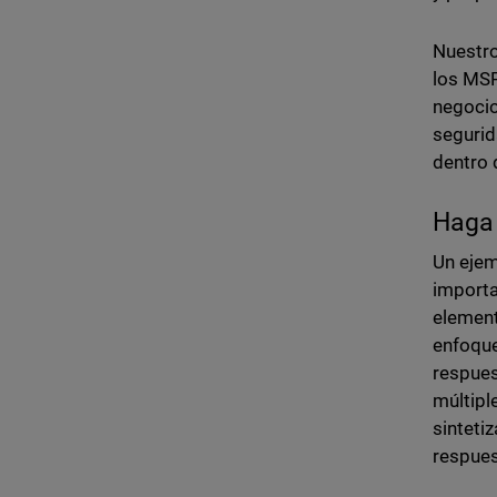
Nuestro
los MSP
negocio
segurid
dentro 
Haga 
Un ejem
importa
element
enfoque
respues
múltipl
sinteti
respues