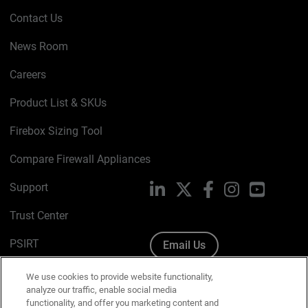
Contact Us
News Room
Careers
Product List & SKUs
Firebox Sizing Tool
Compare Firewall Appliances
Support
LinkedIn
X
Facebook
Instagram
YouTube
Trust Center
PSIRT
Email Us
Cookie Policy
We use cookies to provide website functionality,
analyze our traffic, enable social media
Privacy Policy
functionality, and offer you marketing content and