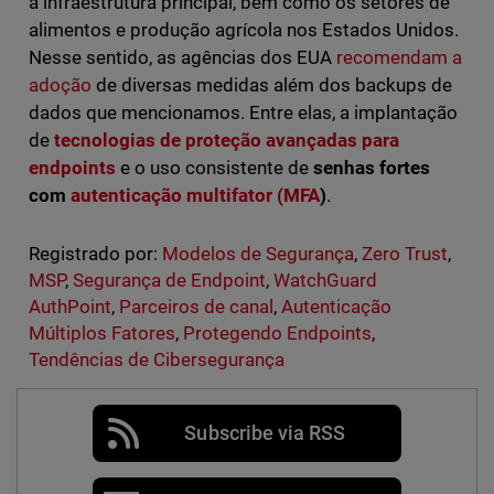
a infraestrutura principal, bem como os setores de
alimentos e produção agrícola nos Estados Unidos.
Nesse sentido, as agências dos EUA
recomendam a
adoção
de diversas medidas além dos backups de
dados que mencionamos. Entre elas, a implantação
de
tecnologias de proteção avançadas para
endpoints
e o uso consistente de
senhas fortes
com
autenticação multifator (MFA
)
.
Registrado por:
Modelos de Segurança
,
Zero Trust
,
MSP
,
Segurança de Endpoint
,
WatchGuard
AuthPoint
,
Parceiros de canal
,
Autenticação
Múltiplos Fatores
,
Protegendo Endpoints
,
Tendências de Cibersegurança
Subscribe via RSS