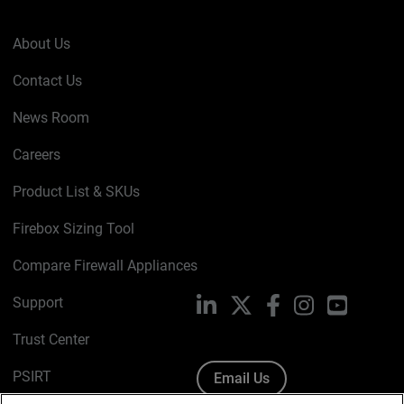
About Us
Contact Us
News Room
Careers
Product List & SKUs
Firebox Sizing Tool
Compare Firewall Appliances
Support
LinkedIn
X
Facebook
Instagram
YouTube
Trust Center
PSIRT
Email Us