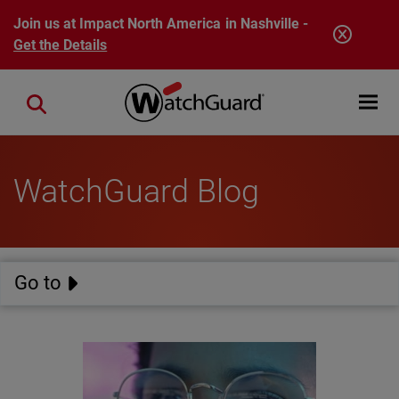
Skip to main content
Join us at Impact North America in Nashville -
Get the Details
Open mobi
Close search
WatchGuard Blog
Go to