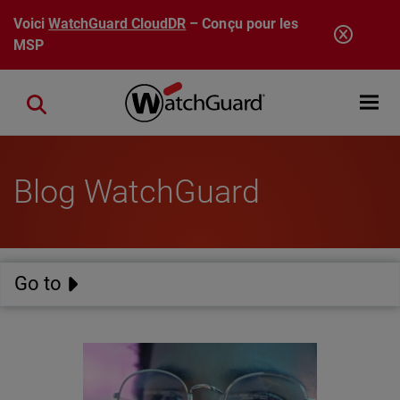
Aller au contenu principal
Voici
WatchGuard CloudDR
– Conçu pour les
MSP
Open mobi
Close search
Blog WatchGuard
Go to