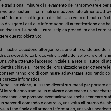
 le tradizionali misure di rilevamento del ransomware e per 
di violare i sistemi. I criminali si muovono lateralmente attrav
ità di furto e crittografia dei dati. Una volta ottenuto ciò c
 o divulgare i dati o le informazioni di autenticazione che ha
n riscatto. L'e-book illustra la tipica procedura che i crimi
gere questo obiettivo:
Gli hacker accedono all'organizzazione utilizzando uno dei se
di password, forza bruta, vulnerabilità del software o phishi
Una volta ottenuto l'accesso iniziale alla rete, gli autori di a
identità chiave all'interno dell'organizzazione per ottenere l
consentiranno loro di continuare ad avanzare, aggirando così
sicurezza informatica.
Dopo l'intrusione, utilizzano diversi strumenti per portare a 
Si introducono tramite un malware contenente un pacchetto 
necessari, che possono eventualmente anche scaricare sta
un server di comando e controllo, una volta all'interno del s
Nella fase finale dell'attacco informatico, una volta scaricato