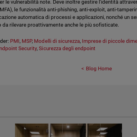
r le vulnerabilità note. Deve inoltre gestire l'identità attrave
(MFA), le funzionalità anti-phishing, anti-exploit, anti-tamperi
icazione automatica di processi e applicazioni, nonché un ser
 da rilevare proattivamente anche le più sofisticate.
nder:
PMI
,
MSP
,
Modelli di sicurezza
,
Imprese di piccole dim
ndpoint Security
,
Sicurezza degli endpoint
Blog Home