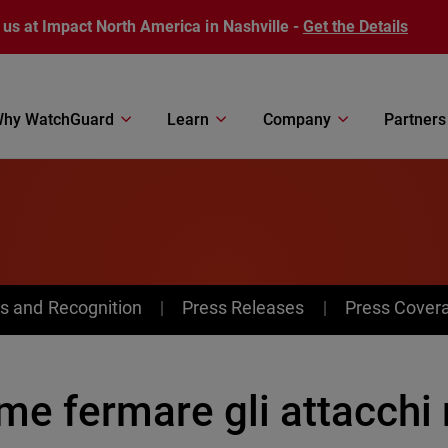
 us at Impact North America in Nashville -
Get the Details
hy WatchGuard
Learn
Company
Partners
s and Recognition
Press Releases
Press Cover
me fermare gli attacch