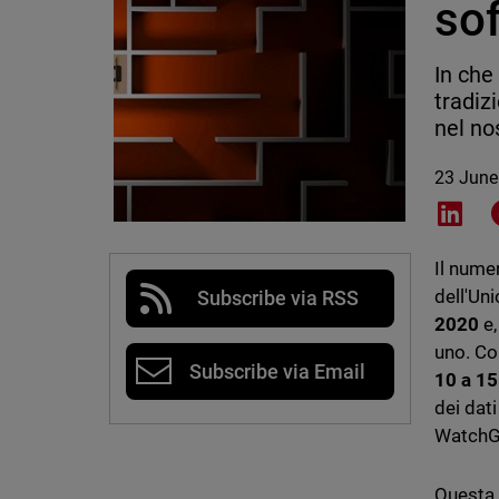
sof
In che
tradiz
nel no
23 June
Shar
Il nume
dell'Un
Subscribe via RSS
2020
e
uno. Co
Subscribe via Email
10 a 15
dei dati
WatchG
Questa 