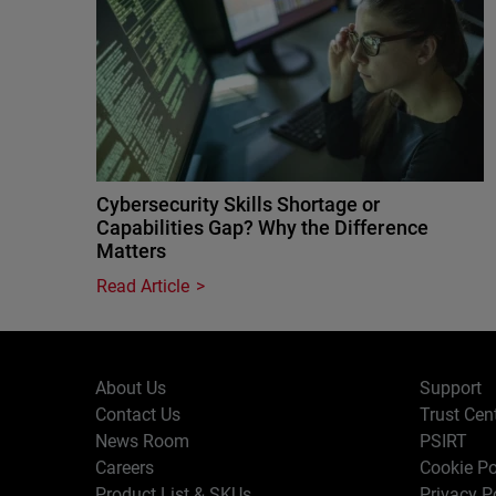
Cybersecurity Skills Shortage or
Capabilities Gap? Why the Difference
Matters
Read Article
About Us
Support
Contact Us
Trust Cen
News Room
PSIRT
Careers
Cookie Po
Product List & SKUs
Privacy P