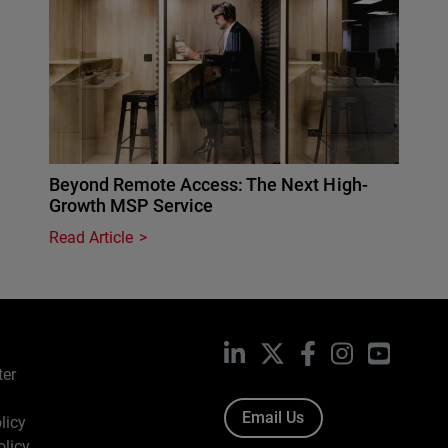
Beyond Remote Access: The Next High-
Growth MSP Service
Read Article
LinkedIn
X
Facebook
Instagram
YouTub
ter
Email Us
licy
olicy