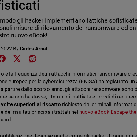
isticati
 modo gli hacker implementano tattiche sofisticate
ionali misure di rilevamento dei ransomware ed ent
stro nuovo eBook!
 2022
By
Carlos Arnal
e on LinkedIn
Share on Facebook
Share on X
Share on Reddit
ro e la frequenza degli attacchi informatici ransomware cre
ione europea per la cybersicurezza (ENISA) ha registrato un
, a partire dallo scorso anno, gli attacchi ransomware sono 
me se non bastasse, i tempi di inattività e i costi di recup
 volte superiori al riscatto
richiesto dai criminali informatic
 e dei risultati principali trattati nel
nuovo eBook Escape th
uard.
pubblicazione descrive anche come gli hacker di oggi impieg