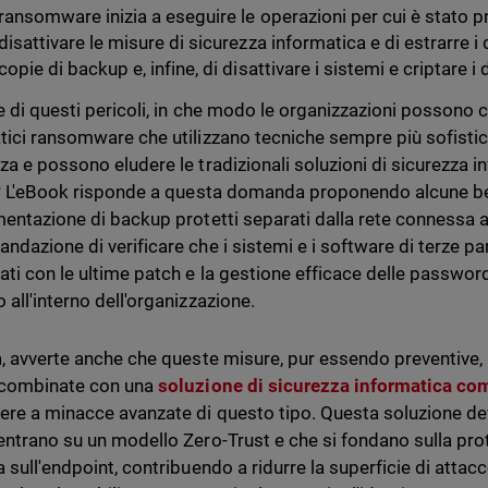
ransomware inizia a eseguire le operazioni per cui è stato p
disattivare le misure di sicurezza informatica e di estrarre i d
copie di backup e, infine, di disattivare i sistemi e criptare i 
ce di questi pericoli, in che modo le organizzazioni possono c
tici ransomware che utilizzano tecniche sempre più sofistic
za e possono eludere le tradizionali soluzioni di sicurezza
à? L'eBook risponde a questa domanda proponendo alcune b
mentazione di backup protetti separati dalla rete connessa al
ndazione di verificare che i sistemi e i software di terze 
ati con le ultime patch e la gestione efficace delle password
 all'interno dell'organizzazione.
a, avverte anche che queste misure, pur essendo preventive, 
 combinate con una
soluzione di sicurezza informatica co
ere a minacce avanzate di questo tipo. Questa soluzione de
entrano su un modello Zero-Trust e che si fondano sulla prot
a sull'endpoint, contribuendo a ridurre la superficie di attac