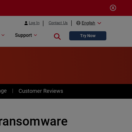
Log In
Contact Us
English
Support
Close search
Try Now
age
Customer Reviews
i ransomware