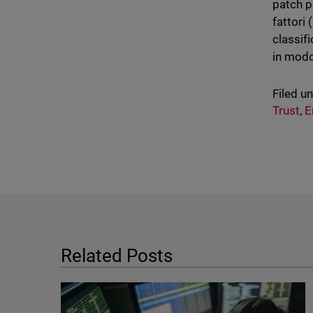
patch pe
fattori 
classif
in modo
Filed u
Trust
,
E
Related Posts