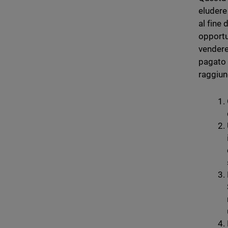
eludere
al fine 
opportun
vendere
pagato u
raggiun