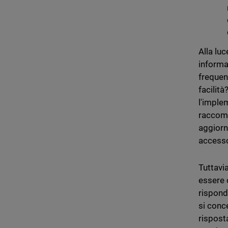
Alla lu
informa
frequen
facilit
l'imple
raccoma
aggiorn
accesso
Tuttavi
essere
rispond
si conc
rispost