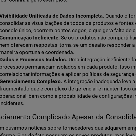
Visibilidade Unificada de Dados Incompleta.
Quando o for
consolidar as visualizações de todos os produtos e fonte
console único, ocorrem pontos cegos, o que gera falta de c
Comunicação Ineficiente.
Se os produtos não compartilha
nem oferecem respostas, torna-se um desafio responder a
maneira oportuna e coordenada.
Dados e Processos Isolados.
Uma integração ineficiente f
processos permaneçam isolados em cada produto. Isso im
correlacionar informações e aplicar políticas de segurança
Gerenciamento Complexo.
A integração inadequada leva 
fragmentado que é complexo de gerenciar e manter. Isso 
operacional, bem como a probabilidade de configurações in
incidentes.
nciamento Complicado Apesar da Consolid
 ouvirmos notícias sobre fornecedores que adquirem empr
aforma. Eles de fato possuem os novos produtos, mas leva