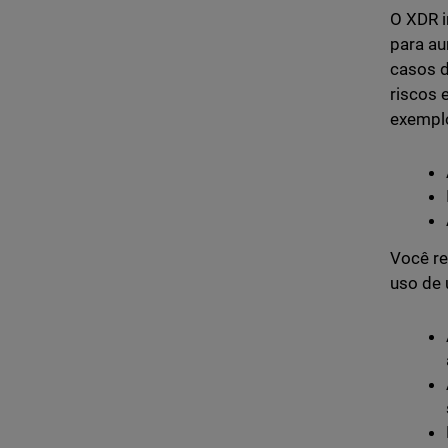
O XDR i
para au
casos d
riscos 
exempl
Você re
uso de 