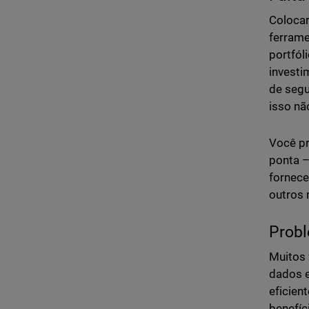
Colocar
ferrame
portfól
investi
de segu
isso nã
Você pr
ponta –
fornece
outros 
Probl
Muitos 
dados e
eficien
benefíc