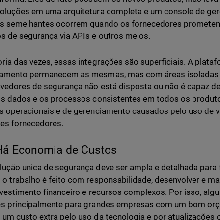
oluções em uma arquitetura completa e um console de ge
os semelhantes ocorrem quando os fornecedores prometem
s de segurança via APIs e outros meios.
ria das vezes, essas integrações são superficiais. A plataf
iamento permanecem as mesmas, mas com áreas isoladas p
vedores de segurança não está disposta ou não é capaz de
os dados e os processos consistentes em todos os produt
s operacionais e de gerenciamento causados pelo uso de v
tes fornecedores.
Há Economia de Custos
ução única de segurança deve ser ampla e detalhada para
o trabalho é feito com responsabilidade, desenvolver e ma
nvestimento financeiro e recursos complexos. Por isso, al
es principalmente para grandes empresas com um bom orç
um custo extra pelo uso da tecnologia e por atualizaçõe