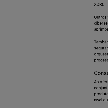
XDR).
Outros 
ciberse
aprimor
Também 
seguran
orquest
process
Conso
As ofer
conjunt
produto
nível q