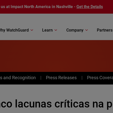
 us at Impact North America in Nashville -
Get the Details
hy WatchGuard
Learn
Company
Partners
s and Recognition
Press Releases
Press Cover
co lacunas críticas na 