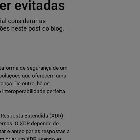
er evitadas
ial considerar as
ões neste post do blog.
ataforma de segurança de um
s soluções que oferecem uma
ança. De outro, há os
interoperabilidade perfeita
 Resposta Estendida (XDR)
ernas. O XDR depende de
r e antecipar as respostas a
m criar um XDR usando as