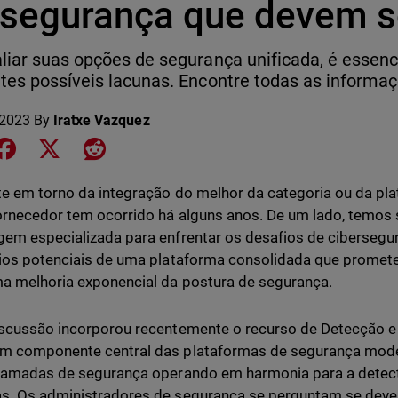
 segurança que devem s
liar suas opções de segurança unificada, é essenc
tes possíveis lacunas. Encontre todas as informaç
 2023
By
Iratxe Vazquez
e on LinkedIn
Share on Facebook
Share on X
Share on Reddit
e em torno da integração do melhor da categoria ou da pl
ornecedor tem ocorrido há alguns anos. De um lado, temo
em especializada para enfrentar os desafios de cibersegur
ios potenciais de uma plataforma consolidada que promete 
a melhoria exponencial da postura de segurança.
scussão incorporou recentemente o recurso de Detecção e
m componente central das plataformas de segurança mod
camadas de segurança operando em harmonia para a detecta
s. Os administradores de segurança se perguntam se deve