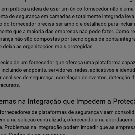
 em prática a ideia de usar um único fornecedor não é uma t
nta de segurança em camadas e totalmente integrada leva
io do fornecedor precisa ser amplo e detalhado para incluir
mento que a maioria das empresas não pode fazer. Como re
rança não são compostas por tecnologias de ponta integrad
o deixa as organizações mais protegidas.
ecisa de um fornecedor que ofereça uma plataforma capaz 
 incluindo endpoints, servidores, redes, aplicativos e iden
r análises de segurança, correlação de eventos, detecção 
recursos.
emas na Integração que Impedem a Proteç
fornecedores de plataformas de segurança visam consolid
m uma solução centralizada, oferecendo uma abordagem d
te. Problemas na integração podem impedir que as empres
ios. Confira alguns exemplos: