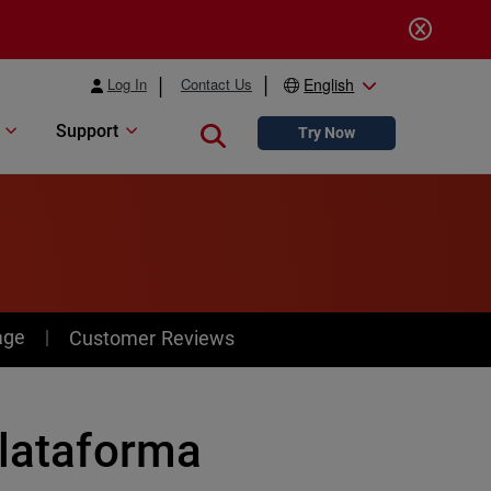
Log In
Contact Us
English
Support
Close search
Try Now
age
Customer Reviews
plataforma