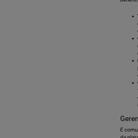
Gere
É comum
da plat