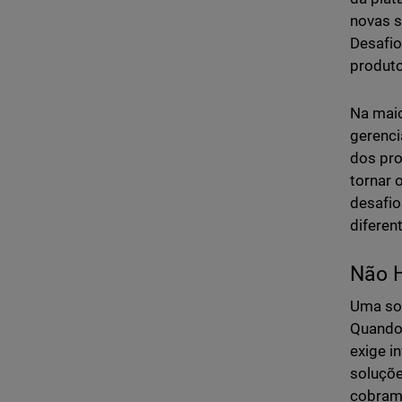
novas s
Desafi
produto
Na maio
gerenc
dos pro
tornar 
desafio
diferen
Não 
Uma sol
Quando 
exige i
soluçõ
cobram 