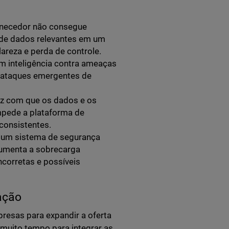
necedor não consegue
s de dados relevantes em um
lareza e perda de controle.
m inteligência contra ameaças
 ataques emergentes de
az com que os dados e os
pede a plataforma de
 consistentes.
a um sistema de segurança
aumenta a sobrecarga
corretas e possíveis
ação
esas para expandir a oferta
 muito tempo para integrar as