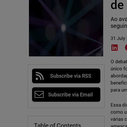
de
Ao ava
seguin
31 July
Shar
O debat
único f
abordag
Subscribe via RSS
benefíc
para um
Subscribe via Email
Essa di
como u
várias 
Table of Contents
ameaça