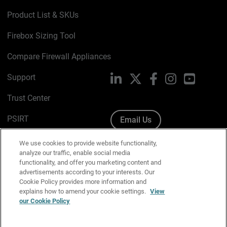
Product List & SKUs
Firebox Sizing Tool
Compare Firewall Appliances
Support
LinkedIn
X
Facebook
Instagram
YouTube
Trust Center
PSIRT
Email Us
Cookie Policy
We use cookies to provide website functionality,
analyze our traffic, enable social media
Privacy Policy
functionality, and offer you marketing content and
advertisements according to your interests. Our
Media & Brand Kit
Cookie Policy provides more information and
explains how to amend your cookie settings.
View
Manage Email Preferences
our Cookie Policy