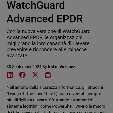
WatchGuard
Advanced EPDR
Con la nuova versione di WatchGuard
Advanced EPDR, le organizzazioni
migliorano la loro capacità di rilevare,
prevenire e rispondere alle minacce
avanzate.
30 September 2024
By
Iratxe Vazquez
Share on LinkedIn
Share on Facebook
Share on X
Share on Reddit
Nell'ambito della sicurezza informatica, gli attacchi
"Living-off-the-Land" (LotL) sono diventati sempre
più difficili da rilevare. Sfruttando strumenti di
sistema legittimi, come PowerShell, WMI o le macro
di Office invece di affidarsi a malware esterni, questi