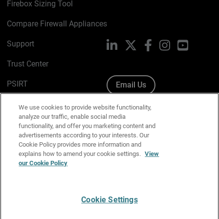
Firebox Sizing Tool
Compare Firewall Appliances
Support
LinkedIn
X
Facebook
Instagram
YouTube
Trust Center
PSIRT
Email Us
Cookie Policy
We use cookies to provide website functionality,
analyze our traffic, enable social media
Privacy Policy
functionality, and offer you marketing content and
advertisements according to your interests. Our
Media & Brand Kit
Cookie Policy provides more information and
explains how to amend your cookie settings.
View
Manage Email Preferences
our Cookie Policy
Cookie Settings
English