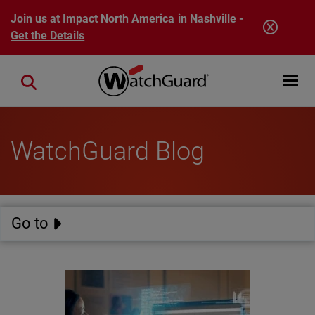
Skip to main content
Join us at Impact North America in Nashville -
Get the Details
Open mobi
Close search
WatchGuard Blog
Go to