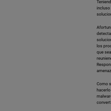
Teniend
incluso
solucio
Afortun
detecta
solucio
los pro
que sea
reunien
Respons
amenaza
Como si
hacerlo
malware
convert