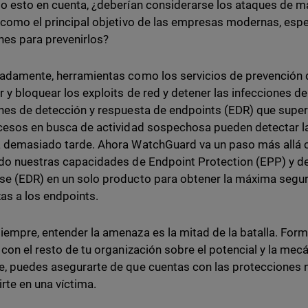
o esto en cuenta, ¿deberían considerarse los ataques de 
 como el principal objetivo de las empresas modernas, esp
nes para prevenirlos?
adamente, herramientas como los servicios de prevención 
r y bloquear los exploits de red y detener las infecciones
nes de detección y respuesta de endpoints (EDR) que supe
cesos en busca de actividad sospechosa pueden detectar la
 demasiado tarde. Ahora WatchGuard va un paso más allá
do nuestras capacidades de Endpoint Protection (EPP) y d
e (EDR) en un solo producto para obtener la máxima seguri
s a los endpoints.
empre, entender la amenaza es la mitad de la batalla. Forma
 con el resto de tu organización sobre el potencial y la mec
, puedes asegurarte de que cuentas con las protecciones n
irte en una víctima.