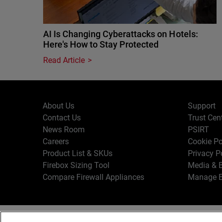
AI Is Changing Cyberattacks on Hotels:
Here's How to Stay Protected
Read Article
About Us
Support
Contact Us
Trust Cen
News Room
PSIRT
Careers
Cookie Po
Product List & SKUs
Privacy P
Firebox Sizing Tool
Media & B
Compare Firewall Appliances
Manage E
Copyr
English