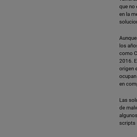
que no 
en la m
solucio
Aunque 
los año
como C
2016. E
origen 
ocupan 
en com
Las sol
de malw
algunos
scripts