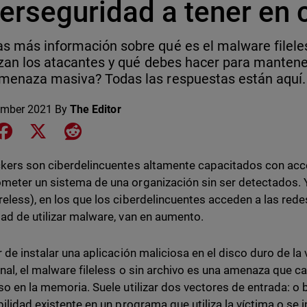
berseguridad a tener en 
s más información sobre qué es el malware filel
lizan los atacantes y qué debes hacer para mantene
menaza masiva? Todas las respuestas están aquí.
ember 2021
By
The Editor
e on LinkedIn
Share on Facebook
Share on X
Share on Reddit
kers son ciberdelincuentes altamente capacitados con ac
eter un sistema de una organización sin ser detectados. Y
eless), en los que los ciberdelincuentes acceden a las rede
ad de utilizar malware, van en aumento.
r de instalar una aplicación maliciosa en el disco duro de l
onal, el malware fileless o sin archivo es una amenaza que 
so en la memoria. Suele utilizar dos vectores de entrada: o
bilidad existente en un programa que utiliza la víctima o se 