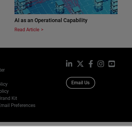
AI as an Operational Capability
Read Article
LinkedIn
X
Facebook
Instagram
YouTub
ter
Email Us
licy
olicy
rand Kit
mail Preferences
ight © 1996-2026 WatchGuard Technologies, Inc. All Rights Res