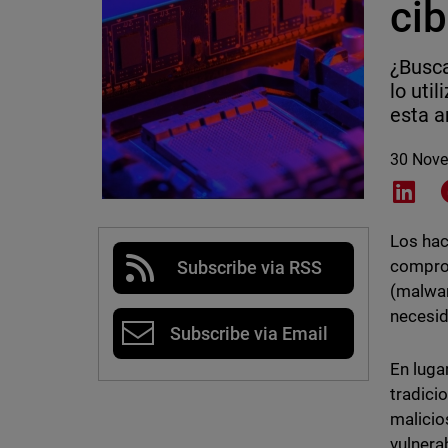
ci
¿Busca
lo uti
esta a
30 Nov
Shar
Los hac
comprom
Subscribe via RSS
(malwar
necesid
Subscribe via Email
En luga
tradici
malicio
vulnera