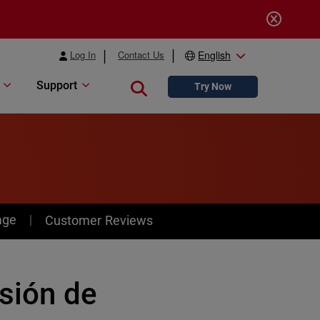
Log In
Contact Us
English
Support
Close search
Try Now
age
Customer Reviews
isión de