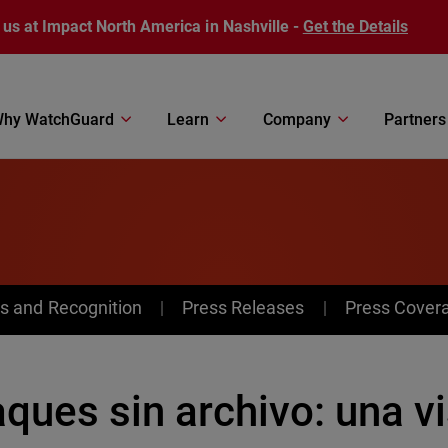
 us at Impact North America in Nashville -
Get the Details
hy WatchGuard
Learn
Company
Partners
s and Recognition
Press Releases
Press Cover
ques sin archivo: una v