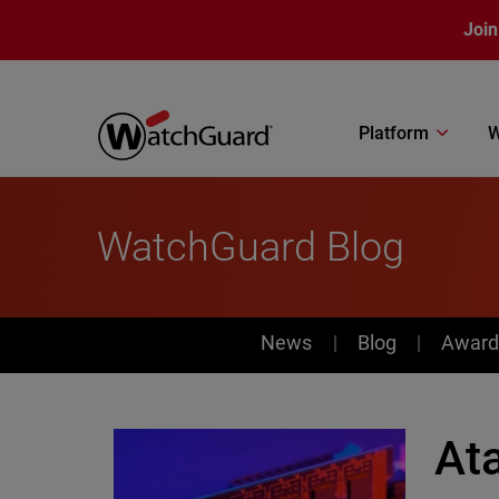
Skip to main content
Join
Platform
W
WatchGuard Blog
News
News
Blog
Award
Ata