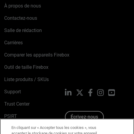
À propos de nous
Contactez-nous
Salle de rédaction
Carrières
Comparer les appareils Firebox
Outil de taille Firebox
Liste produits / SKUs
Support
LinkedIn
X
Facebook
Instagram
YouTube
Trust Center
PSIRT
Écrivez-nous
En cliquant sur « Accepter tous les cookies », vous
Avis sur les cookies
acceptez le stockage de cookies sur votre appareil