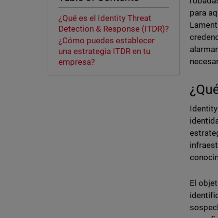
robadas
para aq
¿Qué es el Identity Threat
Lamenta
Detection & Response (ITDR)?
credenc
¿Cómo puedes establecer
alarman
una estrategia ITDR en tu
necesar
empresa?
¿Qué
Identit
identid
estrate
infraes
conocim
El obje
identif
sospech