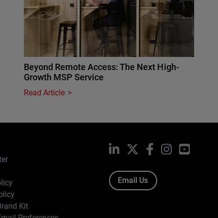
Beyond Remote Access: The Next High-
Growth MSP Service
Read Article
LinkedIn
X
Facebook
Instagram
YouTub
ter
Email Us
licy
olicy
rand Kit
mail Preferences