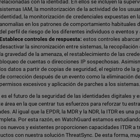
relacionadas con la identidad. En ellos se incluyen la superv
sistemas IAM, la monitorización de la actividad de los usua
identidad, la monitorización de credenciales expuestas en l
anomalías en los patrones de comportamiento habituales de 
del perfil de riesgo de los diferentes individuos o eventos y
Establece controles de respuesta:
estos controles abarcan
desactivar la sincronización entre sistemas, la recopilación
la gravedad de la amenaza, el restablecimiento de las cred
bloqueo de cuentas o direcciones IP sospechosas. Asimismo
los datos a partir de copias de seguridad, el registro de la
de corrección después de un evento como la eliminación de
permisos excesivos y aplicación de parches a los sistemas
 es el futuro de la seguridad de las identidades digitales y 
te área en la que centrar tus esfuerzos para reforzar tu est
ades. Al igual que la EPDR, la MDR y la NDR, la ITDR es una p
pleta. Por esta razón, en WatchGuard estamos estudiando
os nuevos y existentes proporcionen capacidades ITDR a tr
uctos con nuestra solución ThreatSync. De esta forma, m