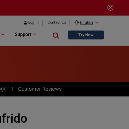
Log In
Contact Us
English
Support
Close search
Try Now
age
Customer Reviews
frido