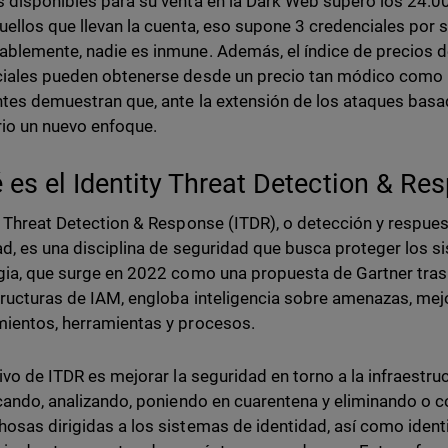
 disponibles para su venta en la Dark Web superó los 24.00
uellos que llevan la cuenta, eso supone 3 credenciales por 
blemente, nadie es inmune. Además, el índice de precios d
iales pueden obtenerse desde un precio tan módico como 1 
tes demuestran que, ante la extensión de los ataques basad
io un nuevo enfoque.
 es el Identity Threat Detection & Re
y Threat Detection & Response (ITDR), o detección y respues
ad, es una disciplina de seguridad que busca proteger los s
gia, que surge en 2022 como una propuesta de Gartner tras
tructuras de IAM, engloba inteligencia sobre amenazas, mej
ientos, herramientas y procesos.
tivo de ITDR es mejorar la seguridad en torno a la infraestru
icando, analizando, poniendo en cuarentena y eliminando o c
osas dirigidas a los sistemas de identidad, así como identi