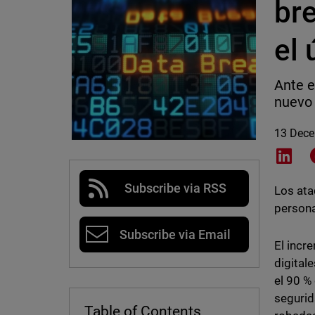
bre
el 
Ante e
nuevo 
13 Dec
Shar
Subscribe via RSS
Los ata
persona
Subscribe via Email
El incr
digital
el 90 %
segurid
Table of Contents