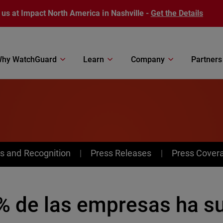
 us at Impact North America in Nashville -
Get the Details
hy WatchGuard
Learn
Company
Partners
s and Recognition
Press Releases
Press Cover
% de las empresas ha su