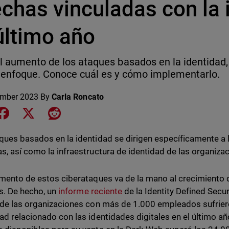
chas vinculadas con la 
último año
l aumento de los ataques basados en la identidad,
enfoque. Conoce cuál es y cómo implementarlo.
ember 2023
By
Carla Roncato
e on LinkedIn
Share on Facebook
Share on X
Share on Reddit
ques basados en la identidad se dirigen específicamente a l
s, así como la infraestructura de identidad de las organiza
emento de estos ciberataques va de la mano al crecimiento
es.
De hecho, un
informe reciente
de la Identity Defined Secur
 de las organizaciones con más de 1.000 empleados sufrier
ad relacionado con las identidades digitales en el último a