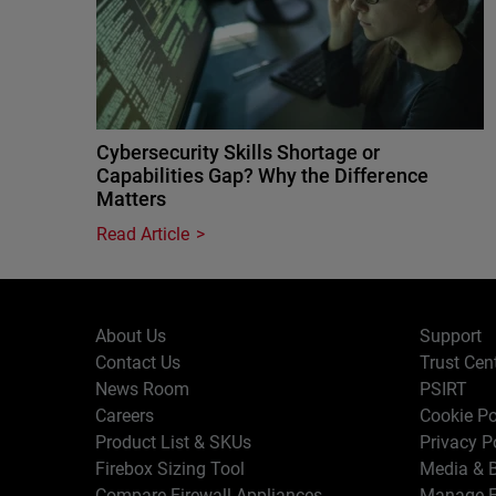
Cybersecurity Skills Shortage or
Capabilities Gap? Why the Difference
Matters
Read Article
About Us
Support
Contact Us
Trust Cen
News Room
PSIRT
Careers
Cookie Po
Product List & SKUs
Privacy P
Firebox Sizing Tool
Media & B
Compare Firewall Appliances
Manage E