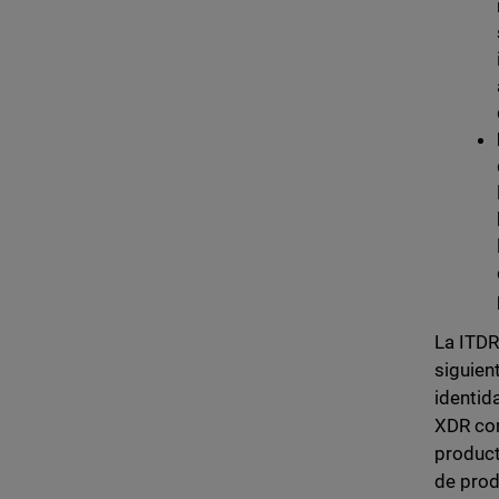
La ITDR
siguien
identid
XDR com
product
de prod