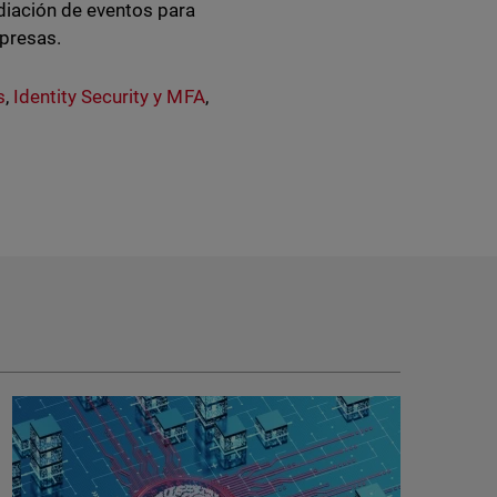
diación de eventos para
mpresas.
s
,
Identity Security y MFA
,