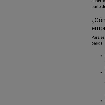
superfi
parte d
¿Cóm
emp
Para es
pasos: