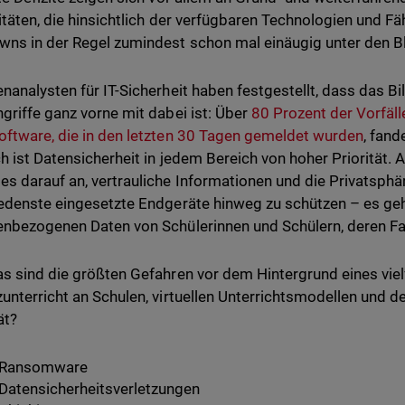
itäten, die hinsichtlich der verfügbaren Technologien und F
ns in der Regel zumindest schon mal einäugig unter den B
nanalysten für IT-Sicherheit haben festgestellt, dass das B
griffe ganz vorne mit dabei ist: Über
80 Prozent der Vorfä
ftware, die in den letzten 30 Tagen gemeldet wurden
, fand
ch ist Datensicherheit in jedem Bereich von hoher Priorität
s darauf an, vertrauliche Informationen und die Privatsphä
edenste eingesetzte Endgeräte hinweg zu schützen – es geh
nbezogenen Daten von Schülerinnen und Schülern, deren Fam
s sind die größten Gefahren vor dem Hintergrund eines vi
unterricht an Schulen, virtuellen Unterrichtsmodellen und 
ät?
Ransomware
Datensicherheitsverletzungen