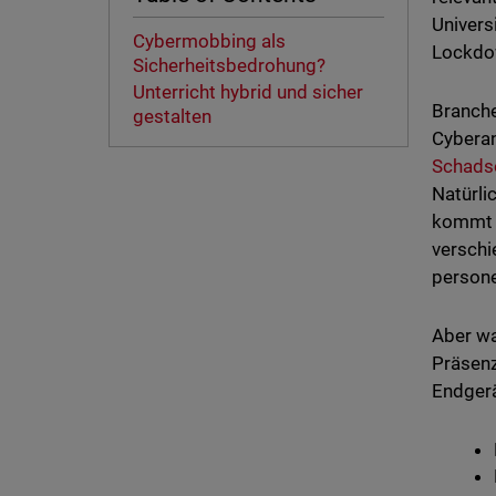
Univers
Cybermobbing als
Lockdow
Sicherheitsbedrohung?
Unterricht hybrid und sicher
Branche
gestalten
Cyberan
Schadso
Natürli
kommt e
verschi
persone
Aber wa
Präsenz
Endger