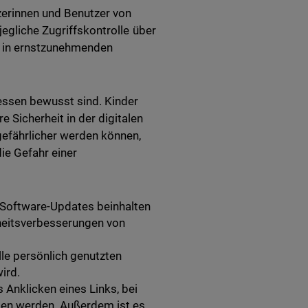
zerinnen und Benutzer von
jegliche Zugriffskontrolle über
ch in ernstzunehmenden
dessen bewusst sind. Kinder
 Sicherheit in der digitalen
gefährlicher werden können,
ie Gefahr einer
 Software-Updates beinhalten
rheitsverbesserungen von
alle persönlich genutzten
ird.
s Anklicken eines Links, bei
eden werden. Außerdem ist es