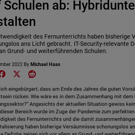
 Schulen ab: Hybridunte
stalten
twendigkeit des Fernunterrichts haben bisherige
ngslos ans Licht gebracht. IT-Security-relevante De
an Grund- und weiterführenden Schulen.
ember 2022
By
Michael Haas
e on LinkedIn
Share on Facebook
Share on X
Share on Reddit
sich eingebürgert, dass am Ende des Jahres die guten Vorsät
sein rücken. Wie wäre es in dem Zusammenhang mit dem he
ungssektor?“ Angesichts der aktuellen Situation gewiss k
dieser Bereich wurde im Zuge der Pandemie zum perfekten Zi
digkeit des Fernunterrichts und die damit zusammenhäng
italisierung haben bisherige Versäumnisse schonungslos ans 
te Defizite zeigen sich vor allem an Grund- und weiterführe