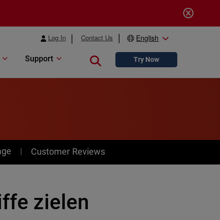
Log In
Contact Us
English
Support
Close search
Try Now
age
Customer Reviews
ffe zielen