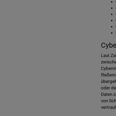
Cybe
Laut Za
zwisch
Cybermo
fließen
übergeh
oder de
Daten z
von Sch
vertrau