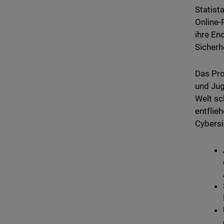
Statist
Online-
ihre En
Sicher
Das Pro
und Jug
Welt sc
entflie
Cybersi