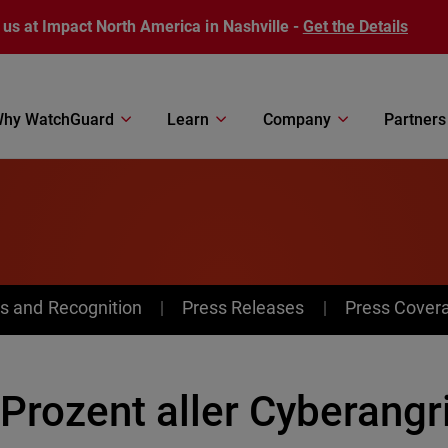
 us at Impact North America in Nashville -
Get the Details
hy WatchGuard
Learn
Company
Partners
s and Recognition
Press Releases
Press Cover
Prozent aller Cyberangri