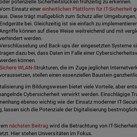
oder potenzielle Sicherheitslücken frühzeitig zu erkennen.
Vom Einsatz einer
einheitlichen Plattform für IT-Sicherheit
g
aus. Diese trägt maßgeblich zum Schutz aller Umgebungen
Endgeräte bei. Gleichzeitig ist sie einfach zu implementiere
Angriffe können auf diese Weise weitreichend und mit ver
verhindert werden.
Verschlüsselung und Back-ups der eingesetzten Systeme si
tragen dazu bei, dass Daten im Falle einer Cybersicherheits
werden können.
Sichere WLAN-S
trukturen, die im Zuge jeglichen Internetv
voraussetzen, stellen einen essenziellen Baustein ganzheitl
italisierung im Bildungswesen bietet viele Vorteile, aber 
angelnde Cybersicherheit verwirkt werden. Einschlägige Tr
nhang ebenso wichtig wie der Einsatz moderner IT-Securit
g, lassen sich die Potenziale der Digitalisierung bestmögli
erem
nächsten Beitrag
wird die Betrachtung von IT-Sicherhei
etzt. Hier stehen Universitäten im Fokus.