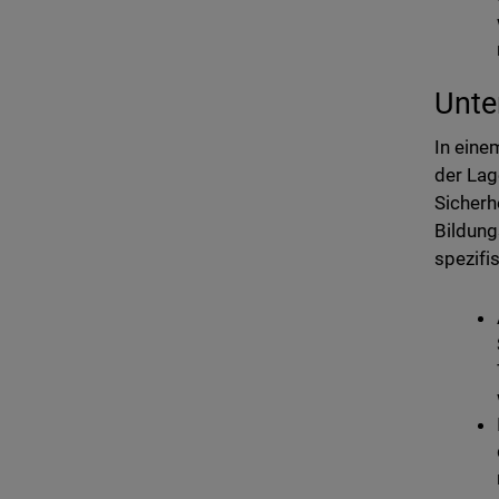
Unte
In eine
der Lag
Sicherh
Bildung
spezifi