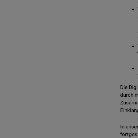
Die Dig
durch m
Zusamme
Einklan
In uns
fortges