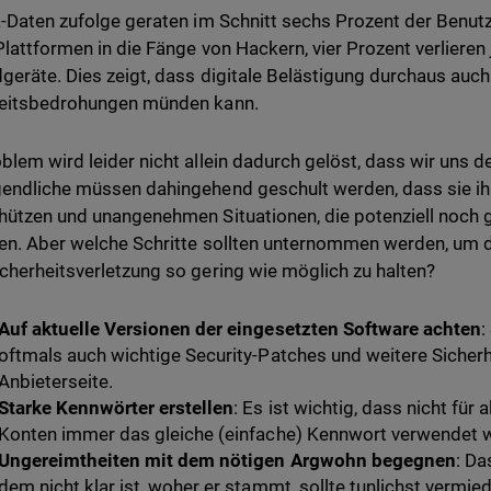
a-Daten zufolge geraten im Schnitt sechs Prozent der Benut
Plattformen in die Fänge von Hackern, vier Prozent verlieren 
dgeräte. Dies zeigt, dass digitale Belästigung durchaus au
heitsbedrohungen münden kann.
blem wird leider nicht allein dadurch gelöst, dass wir uns 
endliche müssen dahingehend geschult werden, dass sie ihre
hützen und unangenehmen Situationen, die potenziell noch 
hen. Aber welche Schritte sollten unternommen werden, um d
cherheitsverletzung so gering wie möglich zu halten?
Auf aktuelle Versionen der eingesetzten Software achten
:
oftmals auch wichtige Security-Patches und weitere Siche
Anbieterseite.
Starke Kennwörter erstellen
: Es ist wichtig, dass nicht für 
Konten immer das gleiche (einfache) Kennwort verwendet w
Ungereimtheiten mit dem nötigen Argwohn begegnen
: Da
dem nicht klar ist, woher er stammt, sollte tunlichst vermi