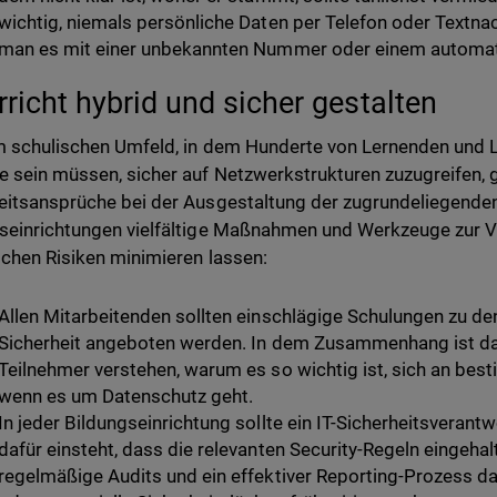
wichtig, niemals persönliche Daten per Telefon oder Textna
man es mit einer unbekannten Nummer oder einem automatis
rricht hybrid und sicher gestalten
m schulischen Umfeld, in dem Hunderte von Lernenden und Le
e sein müssen, sicher auf Netzwerkstrukturen zuzugreifen, 
eitsansprüche bei der Ausgestaltung der zugrundeliegenden
seinrichtungen vielfältige Maßnahmen und Werkzeuge zur Ve
schen Risiken minimieren lassen:
Allen Mitarbeitenden sollten einschlägige Schulungen zu den
Sicherheit angeboten werden. In dem Zusammenhang ist dar
Teilnehmer verstehen, warum es so wichtig ist, sich an bes
wenn es um Datenschutz geht.
In jeder Bildungseinrichtung sollte ein IT-Sicherheitsverant
dafür einsteht, dass die relevanten Security-Regeln eingeh
regelmäßige Audits und ein effektiver Reporting-Prozess daz