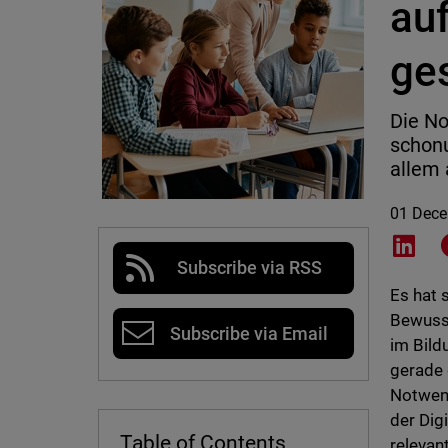
auf
ge
Die No
schonu
allem 
01 Dec
Shar
Subscribe via RSS
Es hat 
Bewusst
Subscribe via Email
im Bild
gerade 
Notwen
der Dig
Table of Contents
relevan