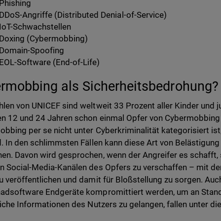
Phishing
DDoS-Angriffe (Distributed Denial-of-Service)
IoT-Schwachstellen
Doxing (Cybermobbing)
Domain-Spoofing
EOL-Software (End-of-Life)
rmobbing als Sicherheitsbedrohung?
hlen von UNICEF sind weltweit 33 Prozent aller Kinder und 
en 12 und 24 Jahren schon einmal Opfer von Cybermobbin
bbing per se nicht unter Cyberkriminalität kategorisiert ist
d. In den schlimmsten Fällen kann diese Art von Belästigun
en. Davon wird gesprochen, wenn der Angreifer es schafft,
n Social-Media-Kanälen des Opfers zu verschaffen – mit de
u veröffentlichen und damit für Bloßstellung zu sorgen. Auch
adsoftware Endgeräte kompromittiert werden, um an Stand
liche Informationen des Nutzers zu gelangen, fallen unter die