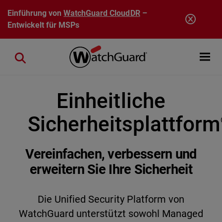
Direkt zum Inhalt
Einführung von
WatchGuard CloudDR
–
Entwickelt für MSPs
Open mobi
Close search
Einheitliche
Sicherheitsplattform
Vereinfachen, verbessern und
erweitern Sie Ihre Sicherheit
Die Unified Security Platform von
WatchGuard unterstützt sowohl Managed