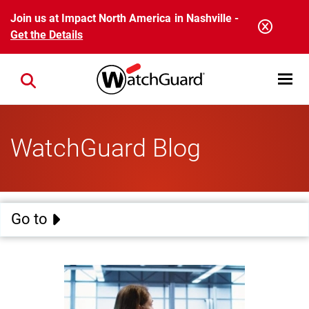
Skip to main content
Join us at Impact North America in Nashville -
Get the Details
Open mobi
Close search
WatchGuard Blog
Go to