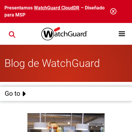
Pasar al contenido principal
Presentamos
WatchGuard CloudDR
– Diseñado
para MSP
Open mobi
Close search
Blog de WatchGuard
Go to