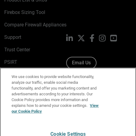
Firebox Sizing Tool
Compare Firewall Appliances
Support
LinkedIn
X
Facebook
Instagram
YouTube
Trust Center
PSIRT
Email Us
Cookie Policy
We use cookies to provide website functionality,
analyze our traffic, enable social media
Privacy Policy
functionality, and offer you marketing content and
advertisements according to your interests. Our
Media & Brand Kit
Cookie Policy provides more information and
explains how to amend your cookie settings.
View
Manage Email Preferences
our Cookie Policy
Cookie Settings