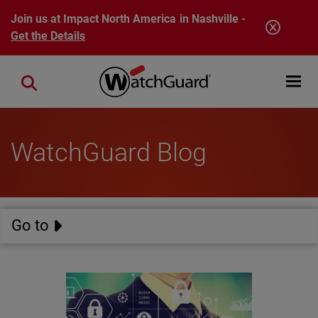
Skip to main content
Join us at Impact North America in Nashville -
Get the Details
Open mobi
Close search
WatchGuard Blog
Go to