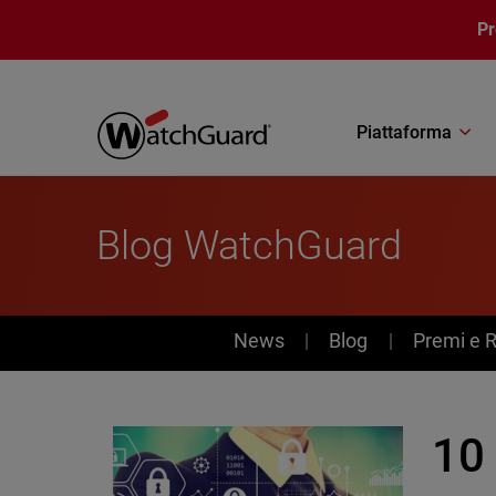
Salta al contenuto principale
P
Piattaforma
Blog WatchGuard
News
News
Blog
Premi e 
10 