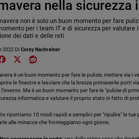
mavera nella sicurezza 
mavera non è solo un buon momento per fare puliz
omento per i team IT e di sicurezza per valutare il 
ione dei dati e delle reti
le 2022
Di
Corey Nachreiner
e on LinkedIn
Share on Facebook
Share on X
Share on Reddit
avera è un buon momento per fare le pulizie, mettere via i ves
aprire le finestre e lasciare che la brezza primaverile porti v
 l'inverno. Ma è un buon momento per fare le "pulizie di prim
curezza informatica e valutare il proprio stato in fatto di pr
to riportiamo 10 modi rapidi e semplici per "ripulire" le tue
arle alle minacce che fronteggiamo ogni giorno.
Non sovraesporre le porte:
una delle prime cose che dovreb