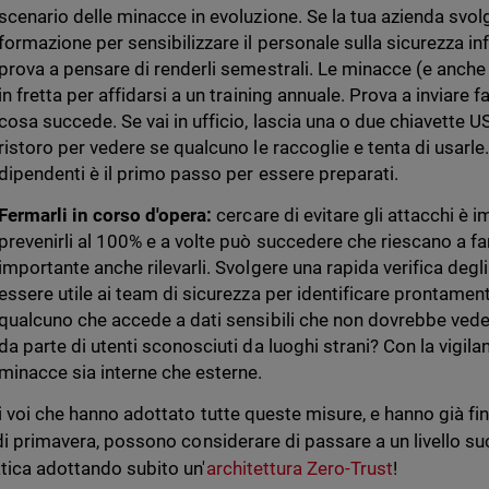
scenario delle minacce in evoluzione. Se la tua azienda svo
formazione per sensibilizzare il personale sulla sicurezza in
prova a pensare di renderli semestrali. Le minacce (e anch
in fretta per affidarsi a un training annuale. Prova a inviare f
cosa succede. Se vai in ufficio, lascia una o due chiavette US
ristoro per vedere se qualcuno le raccoglie e tenta di usarl
dipendenti è il primo passo per essere preparati.
Fermarli in corso d'opera:
cercare di evitare gli attacchi è 
prevenirli al 100% e a volte può succedere che riescano a fa
importante anche rilevarli. Svolgere una rapida verifica deg
essere utile ai team di sicurezza per identificare prontamen
qualcuno che accede a dati sensibili che non dovrebbe veder
da parte di utenti sconosciuti da luoghi strani? Con la vigi
minacce sia interne che esterne.
di voi che hanno adottato tutte queste misure, e hanno già fin
 di primavera, possono considerare di passare a un livello su
tica adottando subito un'
architettura Zero-Trust
!