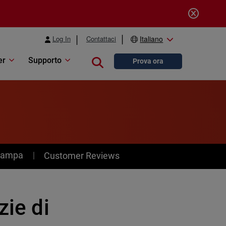
Log In
Contattaci
Italiano
er
Supporto
Close search
Prova ora
stampa
Customer Reviews
zie di