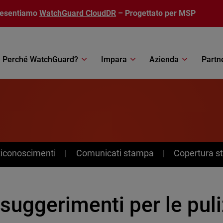
resentiamo
WatchGuard CloudDR
– Progettato per MSP
Perché WatchGuard?
Impara
Azienda
Partn
Riconoscimenti
Comunicati stampa
Copertura 
suggerimenti per le puli