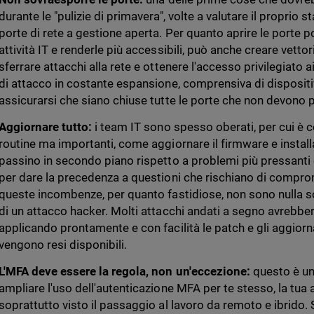
durante le "pulizie di primavera", volte a valutare il proprio s
porte di rete a gestione aperta. Per quanto aprire le porte 
attività IT e renderle più accessibili, può anche creare vettor
sferrare attacchi alla rete e ottenere l'accesso privilegiato a
di attacco in costante espansione, comprensiva di dispositi
assicurarsi che siano chiuse tutte le porte che non devono 
Aggiornare tutto:
i team IT sono spesso oberati, per cui è c
routine ma importanti, come aggiornare il firmware e install
passino in secondo piano rispetto a problemi più pressanti
per dare la precedenza a questioni che rischiano di comprome
queste incombenze, per quanto fastidiose, non sono nulla s
di un attacco hacker. Molti attacchi andati a segno avrebbe
applicando prontamente e con facilità le patch e gli aggior
vengono resi disponibili.
L'MFA deve essere la regola, non un'eccezione:
questo è u
ampliare l'uso dell'autenticazione MFA per te stesso, la tua 
soprattutto visto il passaggio al lavoro da remoto e ibrido.