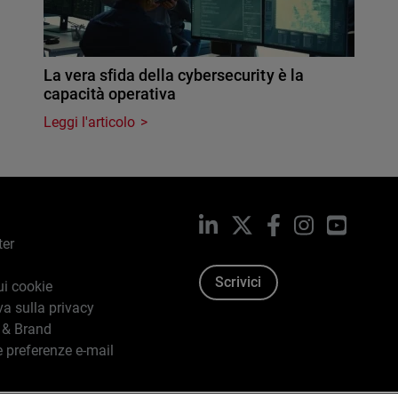
La vera sfida della cybersecurity è la
capacità operativa
Leggi l'articolo
LinkedIn
X
Facebook
Instagram
YouTub
ter
Scrivici
ui cookie
va sulla privacy
 & Brand
e preferenze e-mail