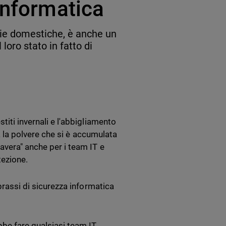
informatica
ie domestiche, è anche un
loro stato in fatto di
titi invernali e l'abbigliamento
ia la polvere che si è accumulata
avera" anche per i team IT e
otezione.
 prassi di sicurezza informatica
be fare qualsiasi team IT