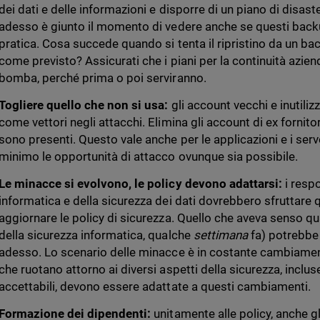
dei dati e delle informazioni e disporre di un piano di disas
adesso è giunto il momento di vedere anche se questi back
pratica. Cosa succede quando si tenta il ripristino da un bac
come previsto? Assicurati che i piani per la continuità azien
bomba, perché prima o poi serviranno.
Togliere quello che non si usa:
gli account vecchi e inutili
come vettori negli attacchi. Elimina gli account di ex fornito
sono presenti. Questo vale anche per le applicazioni e i serv
minimo le opportunità di attacco ovunque sia possibile.
Le minacce si evolvono, le policy devono adattarsi:
i resp
informatica e della sicurezza dei dati dovrebbero sfruttare
aggiornare le policy di sicurezza. Quello che aveva senso q
della sicurezza informatica, qualche
settimana
fa) potrebbe
adesso. Lo scenario delle minacce è in costante cambiament
che ruotano attorno ai diversi aspetti della sicurezza, incluse 
accettabili, devono essere adattate a questi cambiamenti.
Formazione dei dipendenti:
unitamente alle policy, anche g