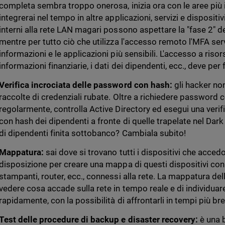
completa sembra troppo onerosa, inizia ora con le aree più i
integrerai nel tempo in altre applicazioni, servizi e dispositi
interni alla rete LAN magari possono aspettare la "fase 2" de
mentre per tutto ciò che utilizza l'accesso remoto l'MFA serv
informazioni e le applicazioni più sensibili. L'accesso a risor
informazioni finanziarie, i dati dei dipendenti, ecc., deve pe
Verifica incrociata delle password con hash:
gli hacker no
raccolte di credenziali rubate. Oltre a richiedere password
regolarmente, controlla Active Directory ed esegui una verif
con hash dei dipendenti a fronte di quelle trapelate nel Da
di dipendenti finita sottobanco? Cambiala subito!
Mappatura:
sai dove si trovano tutti i dispositivi che acced
disposizione per creare una mappa di questi dispositivi co
stampanti, router, ecc., connessi alla rete. La mappatura dell
vedere cosa accade sulla rete in tempo reale e di individuar
rapidamente, con la possibilità di affrontarli in tempi più bre
Test delle procedure di backup e disaster recovery:
è una 