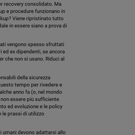
ter recovery consolidato. Ma
up e procedure funzionano in
kup? Viene ripristinato tutto
dale in essere siano a prova di
zzati vengono spesso sfruttati
ri ed ex dipendenti, se ancora
er che non si usano. Riduci al
onsabili della sicurezza
 questo tempo per rivedere e
ualche anno fa (o, nel mondo
 non essere più sufficiente
o ed evoluzione e le policy
le prassi di utilizzo
li umani devono adattarsi allo