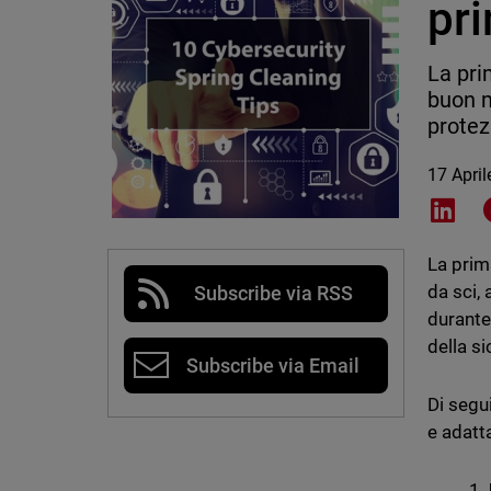
pri
La pri
buon m
protez
17 Apri
Shar
La prim
da sci, 
Subscribe via RSS
durante
della si
Subscribe via Email
Di segui
e adatt