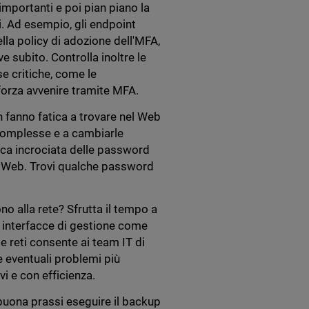
mportanti e poi pian piano la
vi. Ad esempio, gli endpoint
lla policy di adozione dell'MFA,
e subito. Controlla inoltre le
se critiche, come le
r forza avvenire tramite MFA.
n fanno fatica a trovare nel Web
 complesse e a cambiarle
ica incrociata delle password
rk Web. Trovi qualche password
ono alla rete? Sfrutta il tempo a
n interfacce di gestione come
e reti consente ai team IT di
e eventuali problemi più
vi e con efficienza.
buona prassi eseguire il backup