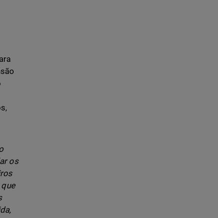
ara
nsão
o
s,
o
ar os
iros
 que
s
da,