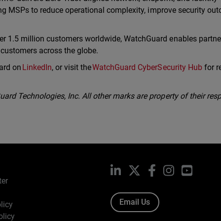
ling MSPs to reduce operational complexity, improve security ou
er 1.5 million customers worldwide, WatchGuard enables partne
r customers across the globe.
ard on
LinkedIn
, or visit the
WatchGuard CyberSecurity Hub
for r
rd Technologies, Inc. All other marks are property of their resp
LinkedIn
X
Facebook
Instagram
YouTub
ter
Email Us
licy
olicy