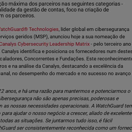
ção máxima dos parceiros nas seguintes categorias -
alidade da gestão de contas, foco na criação de
m os parceiros.
atchGuard® Technologies
, líder global em cibersegurança
erviços geridos (MSP), anunciou hoje a sua nomeação de
Canalys Cybersecurity Leadership Matrix
- pelo terceiro ano
a Canalys identifica e posiciona os fornecedores num deste
caladores, Concorrentes e Fundações. Este reconheciment
os e na análise da Canalys, destacando a excelência da
canal, no desempenho do mercado e no sucesso no avanço
22 anos, e há uma razão para mantermos e potenciarmos o
cibersegurança não são apenas precisas, poderosas e
m as nossas necessidades operacionais. A WatchGuard te
para ajudar o nosso negócio a crescer, aliado de excelente
odas as situações. Se juntarmos tudo isso, é fácil
hGuard ser consistentemente reconhecida como um forne