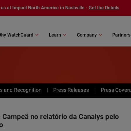
 us at Impact North America in Nashville -
Get the Details
hy WatchGuard
Learn
Company
Partners
s and Recognition
Press Releases
Press Cover
Campeã no relatório da Canalys pelo
vo