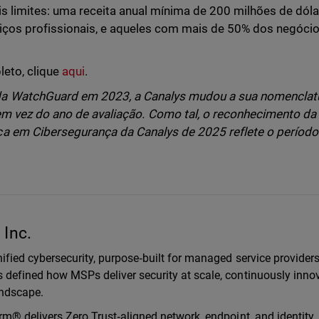
s limites: uma receita anual mínima de 200 milhões de dól
viços profissionais, e aqueles com mais de 50% dos negóci
leto, clique
aqui
.
da WatchGuard em 2023, a Canalys mudou a sua nomenclat
 em vez do ano de avaliação. Como tal, o reconhecimento da
a em Cibersegurança da Canalys de 2025 reflete o período
Inc.
ified cybersecurity, purpose‑built for managed service provider
defined how MSPs deliver security at scale, continuously inno
landscape.
m® delivers Zero Trust‑aligned network, endpoint, and identity