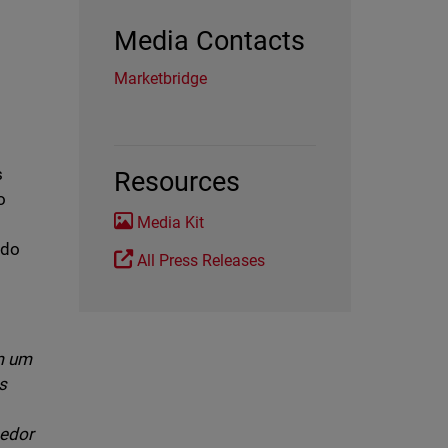
Media Contacts
Marketbridge
s
Resources
o
Media Kit
 do
All Press Releases
m um
s
cedor