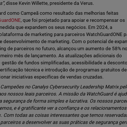
s”,
disse Kevin Willette, presidente da Verus.
ard como Campeã como resultado das melhorias feitas
hGuardONE
, que foi projetado para apoiar e recompensar os
medida que expandem os seus negócios. Em 2024, a
plataforma de marketing para parceiros WatchGuardONE p
 de desenvolvimento de marketing. Com o potencial de expa
ting de parceiros no futuro, alcançou um aumento de 58% n
imeiro mês de lançamento. As atualizações adicionais do
gestão de fundos simplificadas, acessibilidade a desconto
tificação técnica e introdução de programas gratuitos de
onar iniciativas específicas de vendas cruzadas.
Campeões no Canalys Cybersecurity Leadership Matrix pel
 aos nossos leais parceiros. A missão da WatchGuard é ajud
a segurança de forma simples e lucrativa. Os nossos parce
emos, e é gratificante ver a confiança e os relacionamentos
s. Com todas as coisas interessantes que temos reservada
parceiros a desenvolver as suas práticas de segurança geri