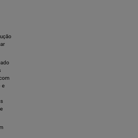
dução
nar
cado
s
 com
 e
os
de
om
s