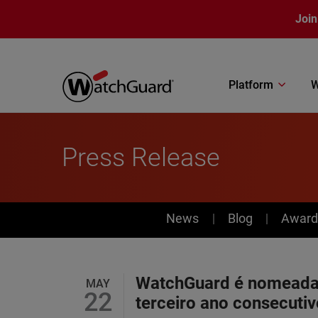
Skip to main content
Join
Platform
W
Press Release
News
News
Blog
Award
WatchGuard é nomeada 
MAY
22
terceiro ano consecuti