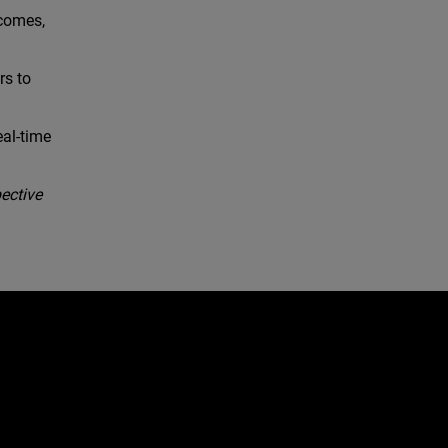
tcomes,
rs to
eal-time
ective
e