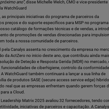
 próximo ano”,
disse Michelle Welch, CMO e vice-presidente
l da WatchGuard
as principais iniciativas do programa de parceiros da
os preços e do suporte específicos para MSP no programa
sso catálogo de formações técnicas e de vendas, a intro
mento de promoções de vendas direcionadas para impulsio
em toda a nossa comunidade de parceiros.
 pela Canalys assenta no crescimento da empresa no mer
o da ActZero no início deste ano, que contribuiu ainda mai
a solução de Deteção e Resposta Gerida (MDR) no mercado,
s, funcionalidades de ciberhigiene, controlo da conformidade
. A WatchGuard também continuará a lançar a sua linha de
ília de produtos SASE (secure access service edge) híbrid
do real que as empresas enfrentam quando gerem forças 
 para a Cloud.
y Leadership Matrix 2025 avaliou 32 fornecedores, tendo c
titividade, iniciativas de parceiros e capacitação. A Canaly