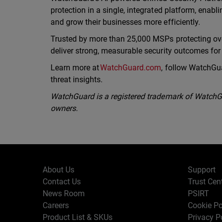
protection in a single, integrated platform, enab
and grow their businesses more efficiently.
Trusted by more than 25,000 MSPs protecting ov
deliver strong, measurable security outcomes fo
Learn more at
WatchGuard.com
, follow WatchGu
threat insights.
WatchGuard is a registered trademark of WatchGua
owners.
About Us
Support
Contact Us
Trust Cen
News Room
PSIRT
Careers
Cookie Po
Product List & SKUs
Privacy P