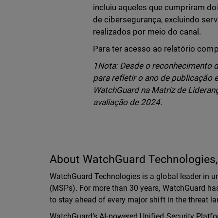
incluiu aqueles que cumpriram doi
de cibersegurança, excluindo ser
realizados por meio do canal.
Para ter acesso ao relatório comp
1Nota: Desde o reconhecimento 
para refletir o ano de publicação
WatchGuard na Matriz de Lideranç
avaliação de 2024.
About WatchGuard Technologies, 
WatchGuard Technologies is a global leader in un
(MSPs). For more than 30 years, WatchGuard has 
to stay ahead of every major shift in the threat 
WatchGuard’s AI‑powered Unified Security Platfor