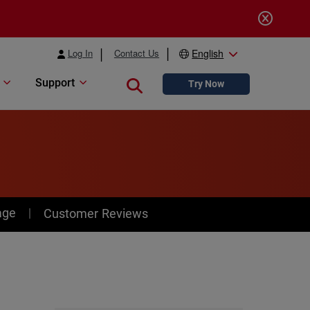
Log In
Contact Us
English
Support
Close search
Try Now
age
Customer Reviews