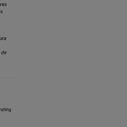
ares
os
ura
 de
s
vating