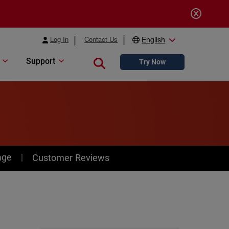
Log In
Contact Us
English
Support
Close search
Try Now
age
Customer Reviews