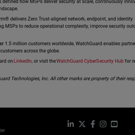
defined how MSPs deliver security at scale, continuously inno
landscape.
m® delivers Zero Trust‑aligned network, endpoint, and identity
ling MSPs to reduce operational complexity, improve security ou
er 1.5 million customers worldwide, WatchGuard enables partne
r customers across the globe.
ard on
LinkedIn
, or visit the
WatchGuard CyberSecurity Hub
for r
rd Technologies, Inc. All other marks are property of their resp
LinkedIn
X
Facebook
Instagram
YouTub
ter