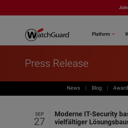
Skip to main content
Join
Platform
W
Press Release
News
News
Blog
Award
Moderne IT-Security b
SEP
27
vielfältiger Lösungsbau