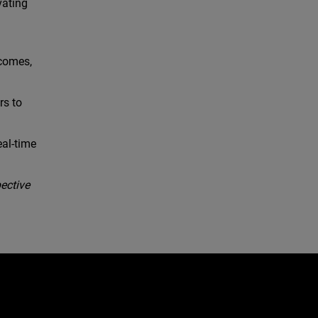
vating
tcomes,
rs to
eal-time
ective
e