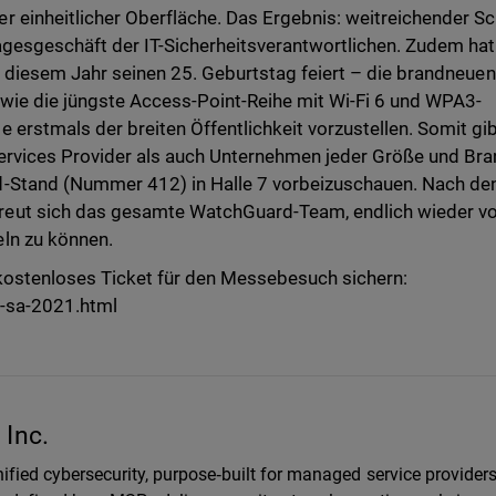
 einheitlicher Oberfläche. Das Ergebnis: weitreichender S
Tagesgeschäft der IT-Sicherheitsverantwortlichen. Zudem hat
 in diesem Jahr seinen 25. Geburtstag feiert – die brandneuen
wie die jüngste Access-Point-Reihe mit Wi-Fi 6 und WPA3-
 erstmals der breiten Öffentlichkeit vorzustellen. Somit gi
Services Provider als auch Unternehmen jeder Größe und Br
d-Stand (Nummer 412) in Halle 7 vorbeizuschauen. Nach de
eut sich das gesamte WatchGuard-Team, endlich wieder v
ln zu können.
n kostenloses Ticket für den Messebesuch sichern:
t-sa-2021.html
Inc.
ified cybersecurity, purpose‑built for managed service provider