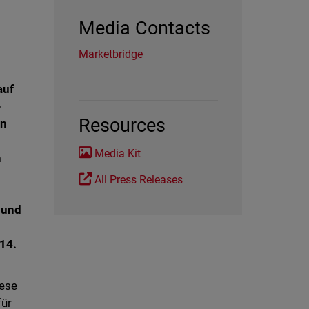
Media Contacts
Marketbridge
auf
-
Resources
en
Media Kit
n
All Press Releases
 und
14.
iese
für