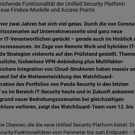
eichende Funktionalität der Unified Security Platform
neue Firebox-Modelle und Access Points
g vor zwei Jahren hat sich viel getan. Durch die von Corona
eitsszenarien auf Unternehmensseite sind ganz neue
r IT-Verantwortlichen gerückt – gerade auch im Hinblick 
nsressourcen. Im Zuge von Remote Work und hybriden IT
e Strategien vielerorts auf den Prüfstand gestellt. Them
ässliche, lückenlose VPN-Anbindung plus Multifaktor-
 sichere Integration von Cloud-Strukturen haben massiv a
nd lief die Weiterentwicklung des WatchGuard-
ation des Portfolios von Panda Security in den letzten
es im Bereich IT-Security heute und in Zukunft ankommt
grund neuer Bedrohungsszenarien bei gleichzeitigen
hluss verlieren, zeigt das WatchGuard-Team vom 12. bis 
e Chancen, die die neue Unified Security Platform bietet. D
Security-Funktionalitäten vom Perimeter bis zum Endpunkt – 