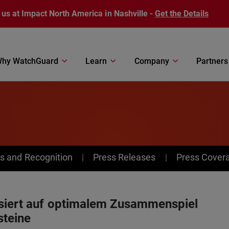
 us at Impact North America in Nashville -
Get the Details
hy WatchGuard
Learn
Company
Partners
s and Recognition
Press Releases
Press Cover
asiert auf optimalem Zusammenspiel
steine