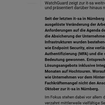
WatchGuard zeigt zur it-sa weitr
und präsentiert darüber hinaus 
Seit der letzten it-sa in Nürnber
ausgelöste Veränderung der Arb
Anforderungen auf die Agenda de
die Absicherung der Unternehme
Infrastrukturen wurden bestehend
wie Endpoint Security, eine verl
Authentifizierung (MFA) und die
Bedeutung gewonnen. Entspreche
Lösungsangebots inklusive Integr
Monaten auf Hochtouren. Worauf 
wie Unternehmen vor dem Hinter
Fachkräftemangel nicht den Ansc
Oktober zur it-sa in Nürnberg.
Im Fokus stehen dabei vor allem di
verzahnt mittlerweile vielfältige 