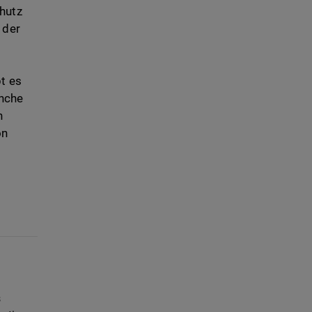
chutz
 der
bt es
anche
n
on
s