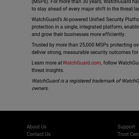
(MSPs). For more than 30 years, WatchGuard has 
to stay ahead of every major shift in the threat 
WatchGuard’s AI‑powered Unified Security Platfor
protection in a single, integrated platform, enab
and grow their businesses more efficiently.
Trusted by more than 25,000 MSPs protecting ov
deliver strong, measurable security outcomes fo
Learn more at
WatchGuard.com
, follow WatchGu
threat insights.
WatchGuard is a registered trademark of WatchGua
owners.
About Us
Support
Contact Us
Trust Cen