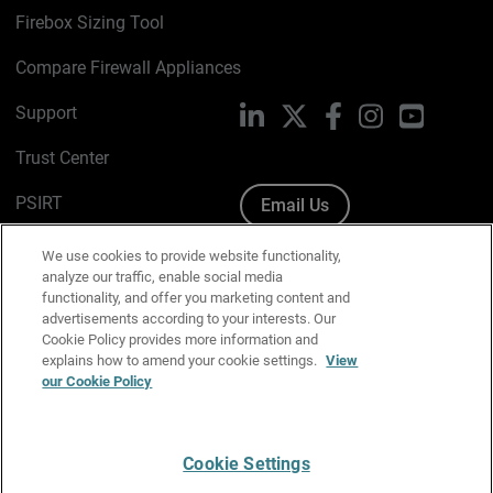
Firebox Sizing Tool
Compare Firewall Appliances
Support
LinkedIn
X
Facebook
Instagram
YouTube
Trust Center
PSIRT
Email Us
Cookie Policy
We use cookies to provide website functionality,
analyze our traffic, enable social media
Privacy Policy
functionality, and offer you marketing content and
advertisements according to your interests. Our
Media & Brand Kit
Cookie Policy provides more information and
explains how to amend your cookie settings.
View
Manage Email Preferences
our Cookie Policy
Cookie Settings
English