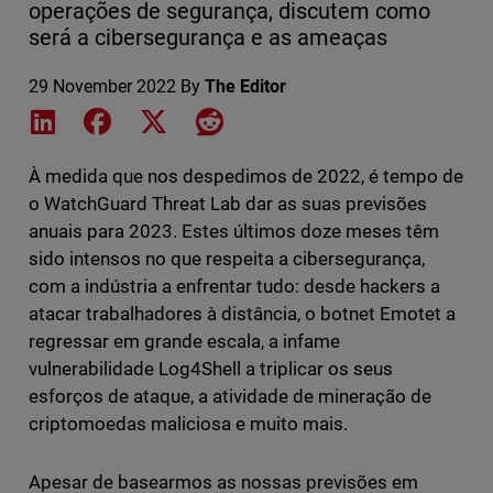
operações de segurança, discutem como
será a cibersegurança e as ameaças
29 November 2022
By
The Editor
Share on LinkedIn
Share on Facebook
Share on X
Share on Reddit
À medida que nos despedimos de 2022, é tempo de
o WatchGuard Threat Lab dar as suas previsões
anuais para 2023. Estes últimos doze meses têm
sido intensos no que respeita a cibersegurança,
com a indústria a enfrentar tudo: desde hackers a
atacar trabalhadores à distância, o botnet Emotet a
regressar em grande escala, a infame
vulnerabilidade Log4Shell a triplicar os seus
esforços de ataque, a atividade de mineração de
criptomoedas maliciosa e muito mais.
Apesar de basearmos as nossas previsões em