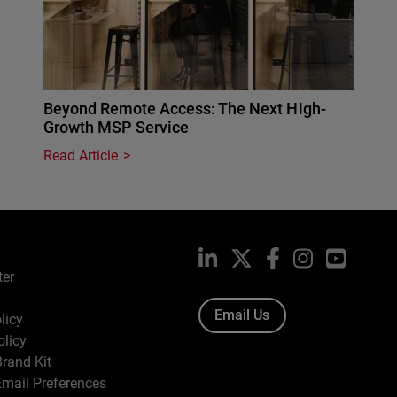
Beyond Remote Access: The Next High-
Growth MSP Service
Read Article
LinkedIn
X
Facebook
Instagram
YouTub
ter
Email Us
licy
olicy
rand Kit
mail Preferences