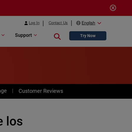
Log In
Contact Us
English
Support
Close search
Try Now
age
Customer Reviews
e los