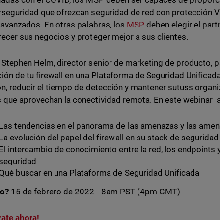
nadas con el COVID, los MSP deben ser capaces de proporci
rseguridad que ofrezcan seguridad de red con protección V
l avanzados. En otras palabras, los
MSP
deben elegir el par
recer sus negocios y proteger mejor a sus clientes.
 Stephen Helm, director senior de marketing de producto, 
ción de tu firewall en una Plataforma de Seguridad Unifica
ón, reducir el tiempo de detección y mantener sutuss organi
 que aprovechan la conectividad remota. En este webinar 
Las tendencias en el panorama de las amenazas y las amen
La evolución del papel del firewall en su stack de seguridad
El intercambio de conocimiento entre la red, los endpoints y
seguridad
Qué buscar en una Plataforma de Seguridad Unificada
o?
15 de febrero de 2022 - 8am PST (4pm GMT)
rate ahora!