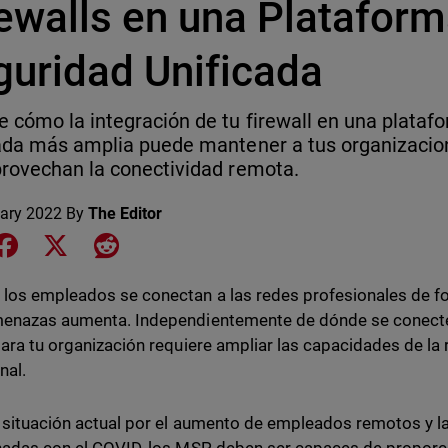
rewalls en una Platafor
guridad Unificada
 cómo la integración de tu firewall en una plataf
ada más amplia puede mantener a tus organizacio
rovechan la conectividad remota.
ary 2022
By
The Editor
e on LinkedIn
Share on Facebook
Share on X
Share on Reddit
los empleados se conectan a las redes profesionales de fo
enazas aumenta. Independientemente de dónde se conecten
para tu organización requiere ampliar las capacidades de la
nal.
 situación actual por el aumento de empleados remotos y l