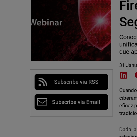
Fi
Se
Conoce
unific
que ap
31 Janu
Shar
Subscribe via RSS
Cuando 
ciberam
Subscribe via Email
eficaz 
tradicio
Dada la