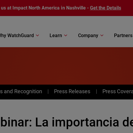
 us at Impact North America in Nashville -
Get the Details
hy WatchGuard
Learn
Company
Partners
s and Recognition
Press Releases
Press Cover
binar: La importancia d