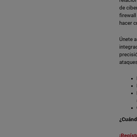
relacio
de cibe
firewal
hacer c
Únete a
integra
precisi
ataques
¿Cuánd
¡Regíst