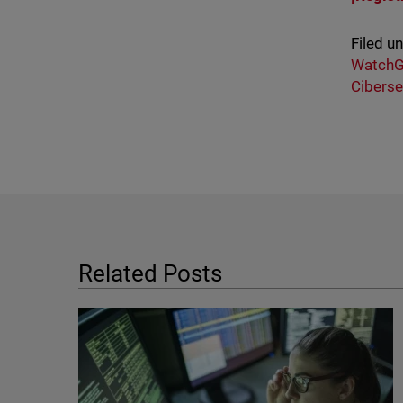
Filed u
WatchG
Cibers
Related Posts