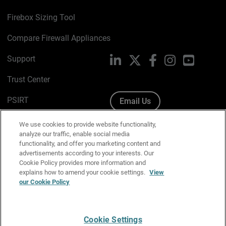
Firebox Sizing Tool
Compare Firewall Appliances
Support
LinkedIn
X
Facebook
Instagram
YouTube
Trust Center
PSIRT
Email Us
Cookie Policy
We use cookies to provide website functionality,
analyze our traffic, enable social media
Privacy Policy
functionality, and offer you marketing content and
advertisements according to your interests. Our
Media & Brand Kit
Cookie Policy provides more information and
explains how to amend your cookie settings.
View
Manage Email Preferences
our Cookie Policy
Cookie Settings