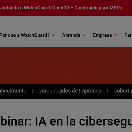
sentando o
WatchGuard CloudDR
– Construído para MSPs
Por que a WatchGuard?
Aprenda
Empresa
Par
nhecimento
Comunicados de Imprensa
Cobertu
inar: IA en la ciberseg