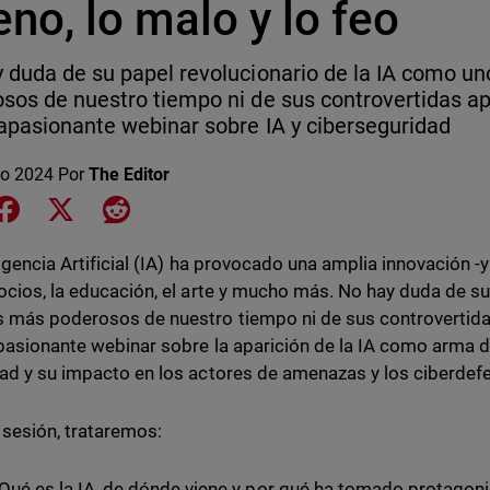
no, lo malo y lo feo
 duda de su papel revolucionario de la IA como u
sos de nuestro tiempo ni de sus controvertidas 
apasionante webinar sobre IA y ciberseguridad
o 2024
Por
The Editor
e on LinkedIn
Share on Facebook
Share on X
Share on Reddit
ligencia Artificial (IA) ha provocado una amplia innovación -y
ocios, la educación, el arte y mucho más. No hay duda de s
 más poderosos de nuestro tiempo ni de sus controvertid
pasionante webinar sobre la aparición de la IA como arma de 
ad y su impacto en los actores de amenazas y los ciberdef
 sesión, trataremos:
Qué es la IA, de dónde viene y por qué ha tomado protagoni