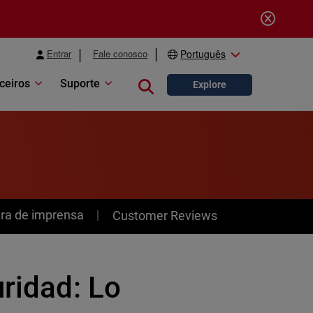
Entrar
Fale conosco
Português
ceiros
Suporte
Close search
Explore
ra de imprensa
Customer Reviews
uridad: Lo