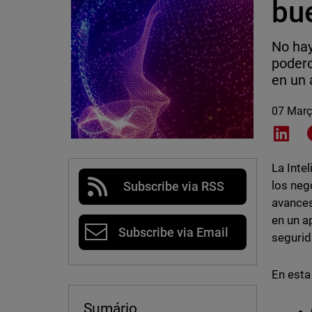
bue
No hay
podero
en un 
07 Març
Shar
La Inte
los neg
Subscribe via RSS
avances
en un a
Subscribe via Email
segurid
En esta
Sumário