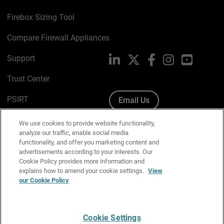
Firebox Sizing Tool
Compare Firewall Appliances
Support
LinkedIn
X
Facebook
Instagram
YouTube
Trust Center
PSIRT
Email Us
Cookie Policy
We use cookies to provide website functionality,
analyze our traffic, enable social media
Privacy Policy
functionality, and offer you marketing content and
advertisements according to your interests. Our
Media & Brand Kit
Cookie Policy provides more information and
explains how to amend your cookie settings.
View
Manage Email Preferences
our Cookie Policy
Cookie Settings