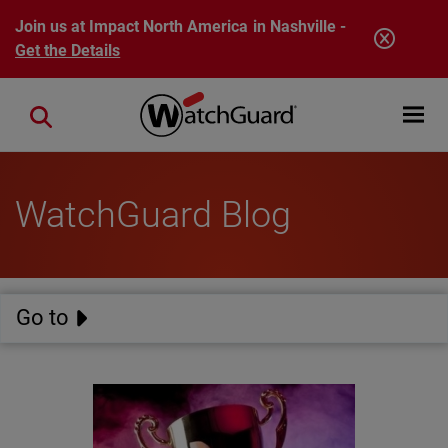
Skip to main content
Join us at Impact North America in Nashville -
Get the Details
Open mobi
Close search
WatchGuard Blog
Go to