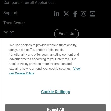
Compare Firewall Appliances
Support
LinkedIn
X
Facebook
Instagram
YouTube
Trust Center
PSIRT
Email Us
Cookie Policy
We use cookies to provide website functionality,
analyze our traffic, enable social media
Privacy Policy
functionality, and offer you marketing content and
advertisements according to your interests. Our
Media & Brand Kit
Cookie Policy provides more information and
explains how to amend your cookie settings.
View
our Cookie Policy
Manage Email Preferences
Cookie Settings
English
Copyright © 1996-2026 WatchGuard Technologies, Inc. All
Reject All