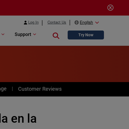
Log In
Contact Us
English
Support
Close search
Try Now
age
Customer Reviews
a en la