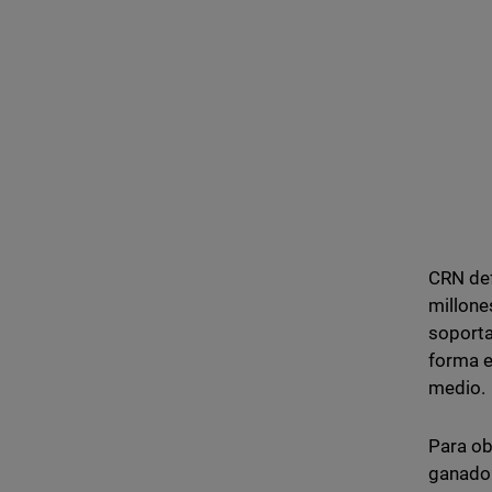
CRN def
millone
soporta
forma e
medio.
Para ob
ganador