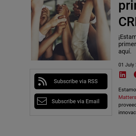
pr
CR
¡Esta
primer
aquí.
01 July
Shar
Subscribe via RSS
Estamos
Matter
Subscribe via Email
proveed
innovac