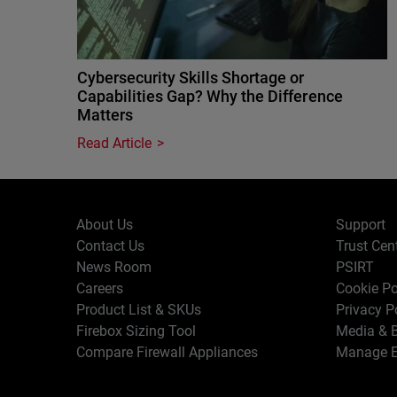
Cybersecurity Skills Shortage or
Capabilities Gap? Why the Difference
Matters
Read Article
About Us
Support
Contact Us
Trust Cen
News Room
PSIRT
Careers
Cookie Po
Product List & SKUs
Privacy P
Firebox Sizing Tool
Media & B
Compare Firewall Appliances
Manage E