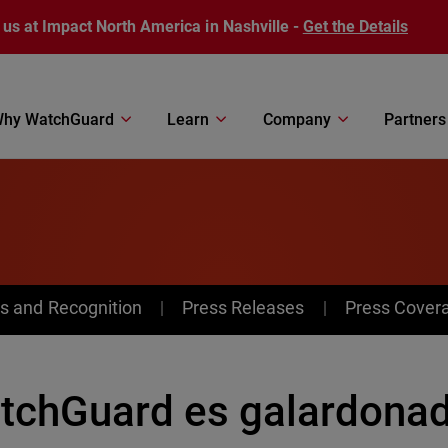
 us at Impact North America in Nashville -
Get the Details
hy WatchGuard
Learn
Company
Partners
s and Recognition
Press Releases
Press Cover
tchGuard es galardonad