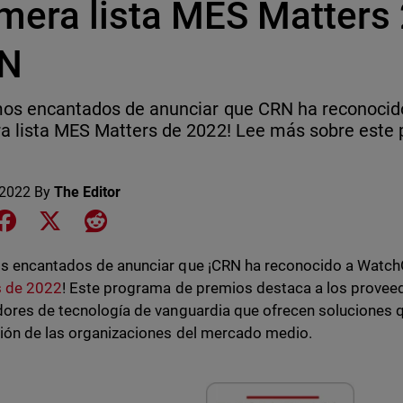
imera lista MES Matters
N
mos encantados de anunciar que CRN ha reconocid
a lista MES Matters de 2022! Lee más sobre este
 2022
By
The Editor
e on LinkedIn
Share on Facebook
Share on X
Share on Reddit
 encantados de anunciar que ¡CRN ha reconocido a WatchG
s de 2022
! Este programa de premios destaca a los prove
ores de tecnología de vanguardia que ofrecen soluciones q
ión de las organizaciones del mercado medio.