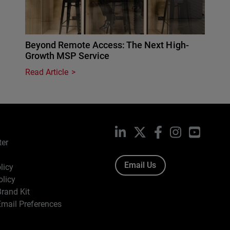
Beyond Remote Access: The Next High-
Growth MSP Service
Read Article
LinkedIn
X
Facebook
Instagram
YouTub
ter
Email Us
licy
olicy
rand Kit
mail Preferences